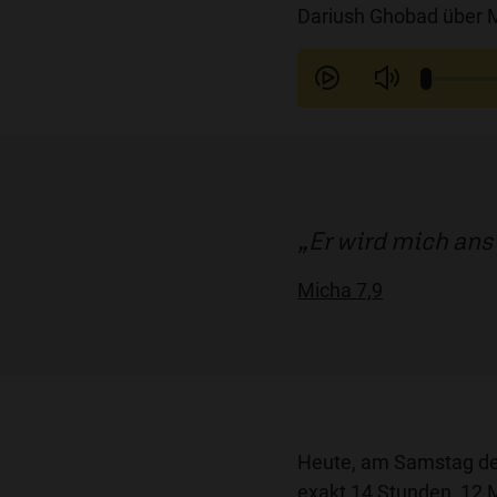
Dariush Ghobad über M
Er wird mich ans
Micha 7,9
Heute, am Samstag dem
exakt 14 Stunden, 12 