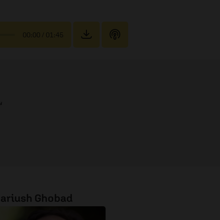
00:00
/ 01:45
ariush Ghobad