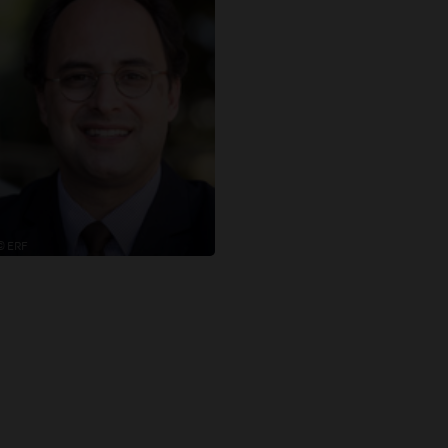
© ERF