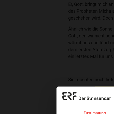
Er, Gott, bringt mich 
des Propheten Micha ä
geschehen wird. Doch 
Ähnlich wie die Sonne, 
Gott, den wir nicht se
wärmt uns und führt u
dem ersten Atemzug. U
ein letztes Mal für un
Sie möchten noch tiefe
Wort zum Tag
Erzä
Nutzungsrechte
Das 
Zustimmung