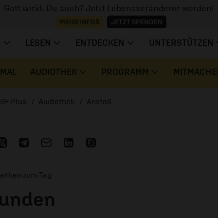
Gott wirkt. Du auch? Jetzt Lebensveränderer werden!
MEHR INFOS
JETZT SPENDEN
N
LESEN
ENTDECKEN
UNTERSTÜTZEN
 MAL
AUDIOTHEK
PROGRAMM
MITMACHE
RF Plus
Audiothek
Anstoß
danken zum Tag
tunden