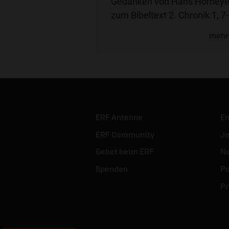
Gedanken von Hans Homeye
zum Bibeltext 2. Chronik 1, 7
mehr
ERF Antenne
E
ERF Community
Jo
Gebet beim ERF
Ne
Spenden
Po
Pr