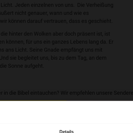
an Licht. Jeden einzelnen von uns. Die Verheißung
ußert nicht genauer, wann und wie es
wir können darauf vertrauen, dass es geschieht.
die hinter den Wolken aber doch präsent ist, ist
hen können, für uns ein ganzes Lebens lang da. Er
ns ans Licht. Seine Gnade empfängt uns mit
nd sie begleitet uns, bis zu dem Tag, an dem
s die Sonne aufgeht.
r in die Bibel eintauchen? Wir empfehlen unsere Sendere
hl mal!
erleben unsere Hörerinnen
Details