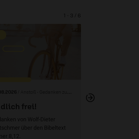
1 - 3 / 6
Bin ich gut
08.2026
/ Anstoß - Gedanken zum Tag
dlich frei!
anken von Wolf-Dieter
tschmer über den Bibeltext
er 8,12.