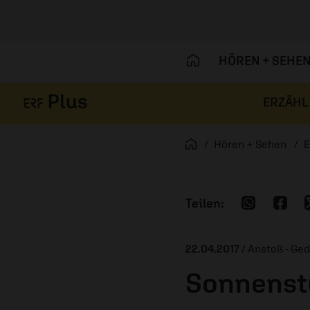
HÖREN + SEHE
ERZÄHL
Navigation überspringen
Startseite
Hören + Sehen
E
22.04.2017
/ Anstoß - Ge
Sonnens