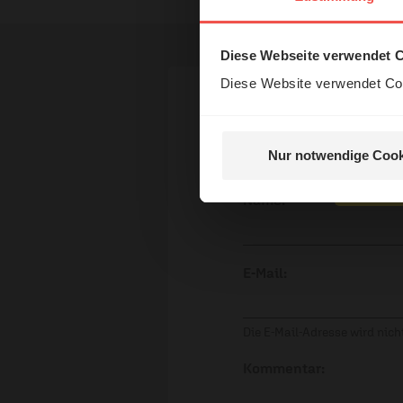
und H
Diese Webseite verwendet 
Diese Website verwendet Coo
Ihr Kommen
Nur notwendige Cook
Nein, 
Name:
E-Mail:
Die E-Mail-Adresse wird nicht
Kommentar: