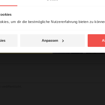
örer mit Gott ...
Cookies
kies, um dir die bestmögliche Nutzererfahrung bieten zu könn
Jetzt Geschichten
entdecken
tar
ies
Anpassen
A
jetzt nicht.
© Ruth Schneider / ERF
 veröffentlicht.