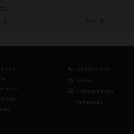
r
-12.
mehr
mpfang
06441 957-1414
bs
Kontakt
wsletter
Nutzungsanfrage
dcasts
Mediadaten
esse