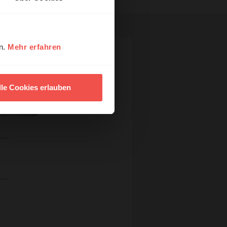
en.
Mehr erfahren
lle Cookies erlauben