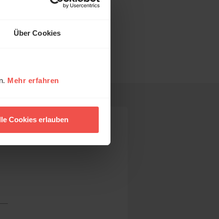
ihe:
Über Cookies
en.
Mehr erfahren
lle Cookies erlauben