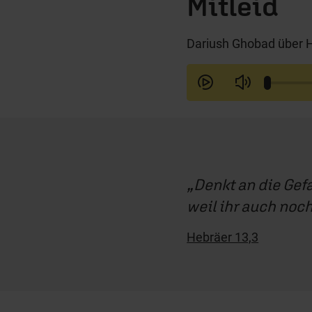
Mitleid
Dariush Ghobad über H
Denkt an die Gef
weil ihr auch noch
Hebräer 13,3