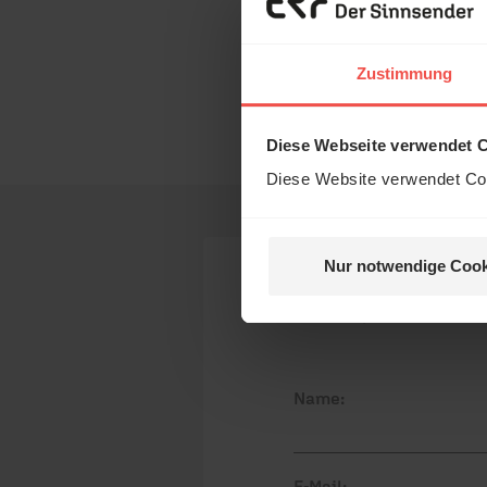
Sie möchten noch tiefe
Erzä
Wort zum Tag
Das 
Zustimmung
und H
Nutzungsrechte
Diese Webseite verwendet 
Diese Website verwendet Coo
Nur notwendige Cook
Nein, 
Ihr Kommen
Name:
E-Mail: