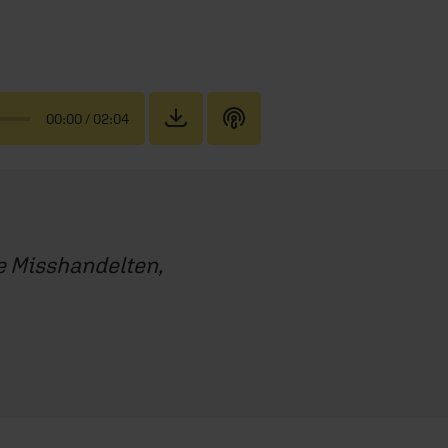
00:00
/ 02:04
ie Misshandelten,