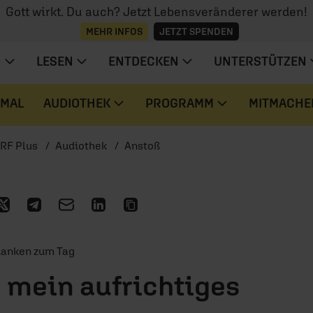
Gott wirkt. Du auch? Jetzt Lebensveränderer werden!
MEHR INFOS
JETZT SPENDEN
N
LESEN
ENTDECKEN
UNTERSTÜTZEN
 MAL
AUDIOTHEK
PROGRAMM
MITMACHE
RF Plus
Audiothek
Anstoß
danken zum Tag
 mein aufrichtiges