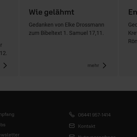
Wie gelähmt
En
Gedanken von Elke Drossmann
Ged
zum Bibeltext 1. Samuel 17,11.
Kre
Röm
r
-12.
mehr
mpfang
06441 957-1414
bs
Kontakt
wsletter