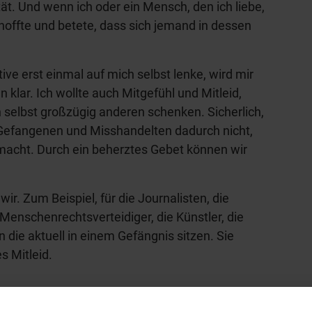
ität. Und wenn ich oder ein Mensch, den ich liebe,
hoffte und betete, dass sich jemand in dessen
ive erst einmal auf mich selbst lenke, wird mir
en klar. Ich wollte auch Mitgefühl und Mitleid,
 selbst großzügig anderen schenken. Sicherlich,
r Gefangenen und Misshandelten dadurch nicht,
emacht. Durch ein beherztes Gebet können wir
ir. Zum Beispiel, für die Journalisten, die
 Menschenrechtsverteidiger, die Künstler, die
 die aktuell in einem Gefängnis sitzen. Sie
s Mitleid.