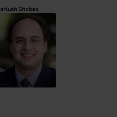
ariush Ghobad
© ERF