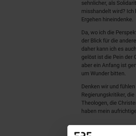
sehnlicher, als Solidar
misshandelt wird? Ich 
Ergehen hineindenke.
Da, wo ich die Perspekt
der Blick für die ander
daher kann ich es auch
gelöst ist die Pein de
aber ein Anfang ist g
um Wunder bitten.
Denken wir und fühlen w
Regierungskritiker, die
Theologen, die Christen
haben mein aufrichtige