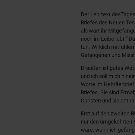
Der Lehrtext desTages
Briefes des Neuen Tes
als wärt ihr Mitgefang
noch im Leibe lebt.“ Da
tun. Wirklich mitfühle
Gefangenen und Missha
Draußen ist gutes Wett
und ich soll mich hinei
Worte im Hebräerbrie
Briefes. Sie sind Erm
Christen und sie enth
Erst auf den zweiten B
nur den umgekehrten Fa
wäre, wenn ich gefang