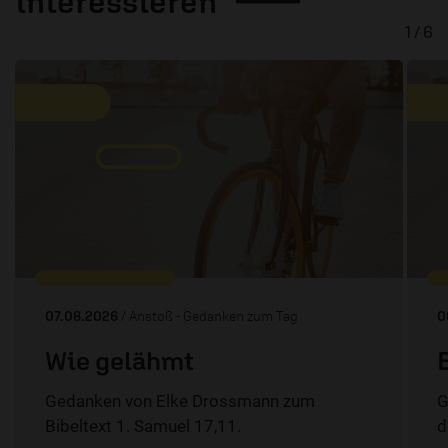
interessieren
1 / 6
07.08.2026
/ Anstoß - Gedanken zum Tag
0
Wie gelähmt
Gedanken von Elke Drossmann zum
G
Bibeltext 1. Samuel 17,11.
d