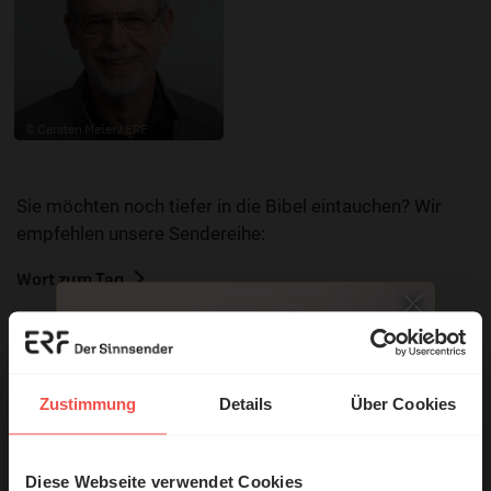
© Carsten Meier / ERF
Sie möchten noch tiefer in die Bibel eintauchen? Wir
empfehlen unsere Sendereihe:
Wort zum Tag
Nutzungsrechte
Zustimmung
Details
Über Cookies
Diese Webseite verwendet Cookies
© Ruth Schneider / ERF