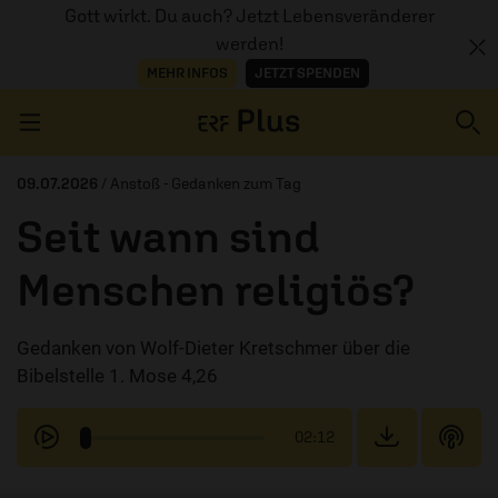
Gott wirkt. Du auch? Jetzt Lebensveränderer
werden!
MEHR INFOS
JETZT SPENDEN
Navigation überspringen
09.07.2026
/ Anstoß - Gedanken zum Tag
Seit wann sind
ERZÄHL MAL
Menschen religiös?
AUDIOTHEK
Gedanken von Wolf-Dieter Kretschmer über die
PROGRAMM
Bibelstelle 1. Mose 4,26
MITMACHEN
02:12
PODCASTS
ÜBER