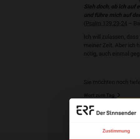
Sieh doch, ob ich auf 
und führe mich auf de
(
Psalm 139,23-24
– Ba
Ich will zulassen, dass
meiner Zeit. Aber ich 
nötig, auch einmal g
Sie möchten noch tiefe
Wort zum Tag
Erzä
Nutzungsrechte
Das 
Zustimmung
und H