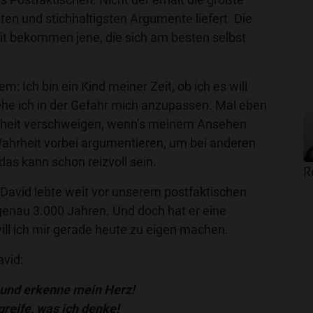
ten und stichhaltigsten Argumente liefert. Die
t bekommen jene, die sich am besten selbst
m: Ich bin ein Kind meiner Zeit, ob ich es will
ehe ich in der Gefahr mich anzupassen. Mal eben
heit verschweigen, wenn’s meinem Ansehen
Wahrheit vorbei argumentieren, um bei anderen
as kann schon reizvoll sein.
R
g David lebte weit vor unserem postfaktischen
h genau 3.000 Jahren. Und doch hat er eine
will ich mir gerade heute zu eigen machen.
avid:
, und erkenne mein Herz!
reife, was ich denke!