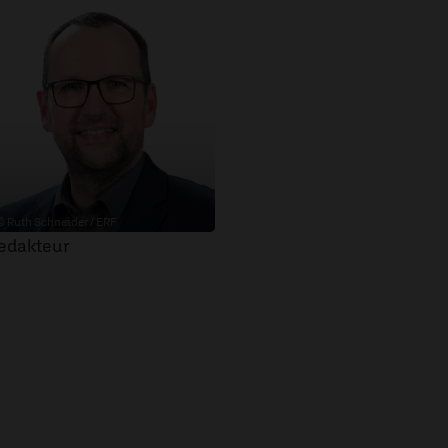
© Ruth Schneider / ERF
edakteur