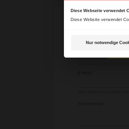
Diese Webseite verwendet 
Diese Website verwendet Coo
Ihr Kommen
Nur notwendige Cook
Nein, 
Name:
E-Mail:
Die E-Mail-Adresse wird nicht
Kommentar: