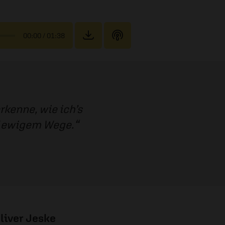
00:00
/ 01:38
rkenne, wie ich’s
uf ewigem Wege.
liver Jeske