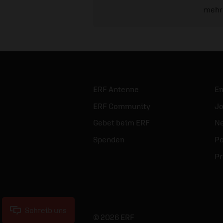
mehr
ERF Antenne
E
ERF Community
Jo
Gebet beim ERF
Ne
Spenden
Po
Pr
Schreib uns
© 2026 ERF