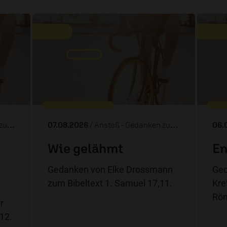
Tag
07.08.2026
/ Anstoß - Gedanken zum Tag
06.
Wie gelähmt
En
Gedanken von Elke Drossmann
Ged
zum Bibeltext 1. Samuel 17,11.
Kre
Röm
r
-12.