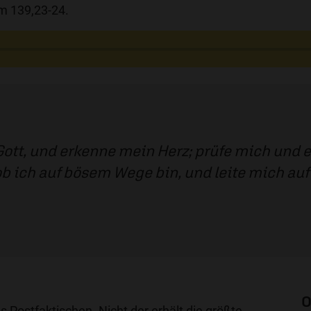
lm 139,23-24.
Gott, und erkenne mein Herz; prüfe mich und e
ob ich auf bösem Wege bin, und leite mich a
O
es Postfaktischen. Nicht der erhält die größte