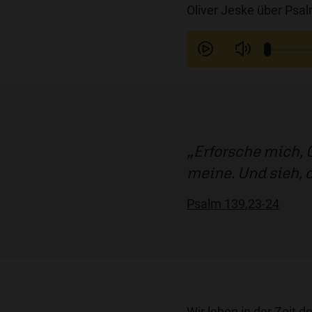
Oliver Jeske über Psa
Erforsche mich, 
meine. Und sieh, 
Psalm 139,23-24
Wir leben in der Zeit d