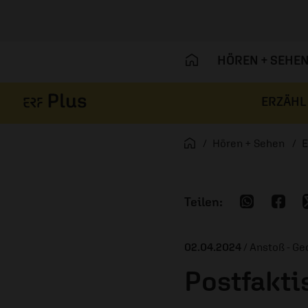
HÖREN + SEHE
ERZÄHL
Navigation überspringen
Startseite
Hören + Sehen
E
02.04.2024
/ Anstoß - G
Postfakti