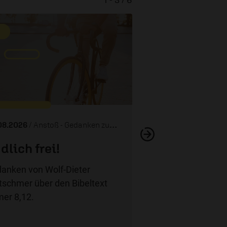
Bin ich gut
08.2026
/ Anstoß - Gedanken zum Tag
dlich frei!
anken von Wolf-Dieter
tschmer über den Bibeltext
er 8,12.