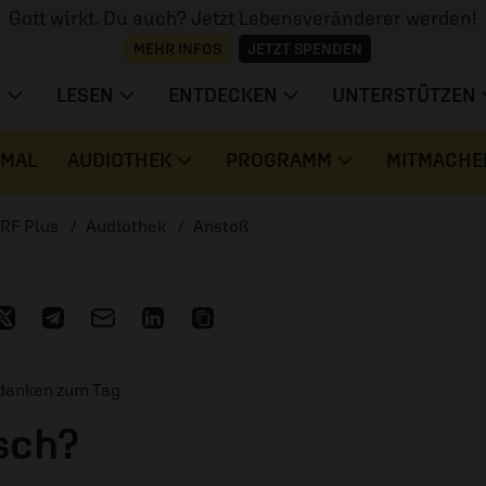
Gott wirkt. Du auch? Jetzt Lebensveränderer werden!
MEHR INFOS
JETZT SPENDEN
N
LESEN
ENTDECKEN
UNTERSTÜTZEN
 MAL
AUDIOTHEK
PROGRAMM
MITMACHE
RF Plus
Audiothek
Anstoß
edanken zum Tag
sch?