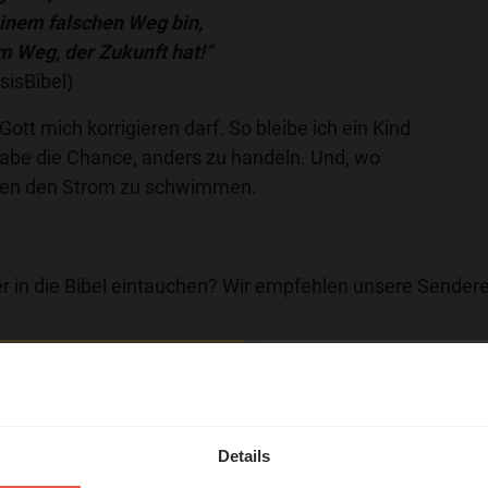
einem falschen Weg bin,
m Weg, der Zukunft hat!“
sisBibel)
 Gott mich korrigieren darf. So bleibe ich ein Kind
habe die Chance, anders zu handeln. Und, wo
egen den Strom zu schwimmen.
r in die Bibel eintauchen? Wir empfehlen unsere Sendere
hl mal!
erleben unsere Hörerinnen
Details
örer mit Gott ...