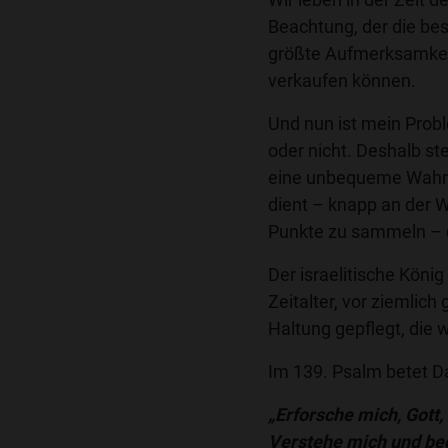
Beachtung, der die bes
größte Aufmerksamkei
verkaufen können.
Und nun ist mein Proble
oder nicht. Deshalb st
eine unbequeme Wahr
dient – knapp an der 
Punkte zu sammeln – d
Der israelitische Köni
Zeitalter, vor ziemlic
Haltung gepflegt, die 
Im 139. Psalm betet D
„Erforsche mich, Gott
Verstehe mich und beg