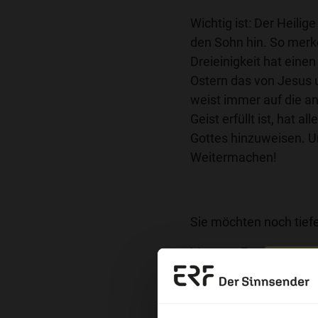
Wichtig ist: Der Heilig
den Sohn hin. So merk
Dreieinigkeit hat eine
Ostern das von Jesus u
weist immer auf die an
Geist erfüllt ist, hat 
Gottes hinzuweisen. U
Weitermachen!
Sie möchten noch tiefe
Wort zum Tag
Erzä
Nutzungsrechte