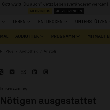
Gott wirkt. Du auch? Jetzt Lebensveränderer werden!
MEHR INFOS
JETZT SPENDEN
N
LESEN
ENTDECKEN
UNTERSTÜTZEN
 MAL
AUDIOTHEK
PROGRAMM
MITMACHE
RF Plus
Audiothek
Anstoß
edanken zum Tag
 Nötigen ausgestattet