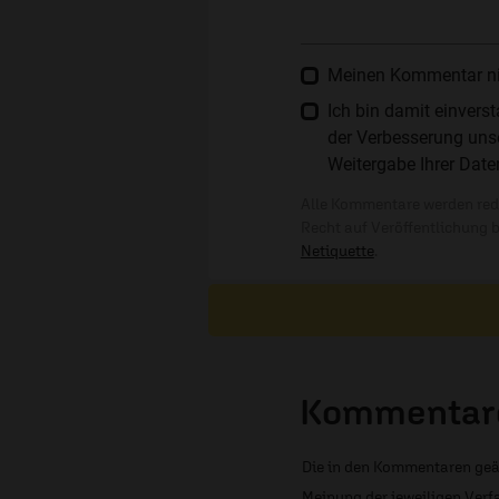
Meinen Kommentar nich
Ich bin damit einver
der Verbesserung unse
Weitergabe Ihrer Date
Alle Kommentare werden reda
Recht auf Veröffentlichung 
Netiquette
.
Kommentare
Die in den Kommentaren geä
Meinung der jeweiligen Verfa