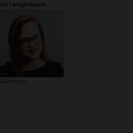
iri Langenbach
© ERF
oderatorin