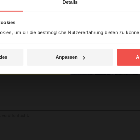
erleben unsere Hörerinnen
Details
örer mit Gott ...
Cookies
kies, um dir die bestmögliche Nutzererfahrung bieten zu könn
Jetzt Geschichten
tar
entdecken
ies
Anpassen
A
jetzt nicht.
© Ruth Schneider / ERF
 veröffentlicht.