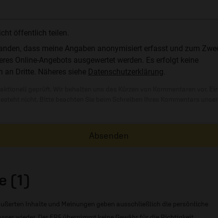
t öffentlich teilen.
standen, dass meine Angaben anonymisiert erfasst und zum Zwe
res Online-Angebots ausgewertet werden. Es erfolgt keine
n an Dritte. Näheres siehe
Datenschutzerklärung
.
ktionell geprüft. Wir behalten uns das Kürzen von Kommentaren vor. Ei
besteht nicht. Bitte beachten Sie beim Schreiben Ihres Kommentars unse
Absenden
 (1)
ußerten Inhalte und Meinungen geben ausschließlich die persönliche
sser wieder. Der ERF übernimmt keine Gewähr für die Richtigkeit,