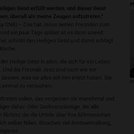
M
iligen Geist erfüllt werden, und dieser Geist
ben, überall als meine Zeugen aufzutreten.“
8a
GNB) – Das hat Jesus seinen Freunden zum
nd ein paar Tage später ist es dann soweit:
l, schickt den Heiligen Geist und damit schlägt
Kirche.
der Heilige Geist in allen, die sich für ein Leben
. Und die Freunde Jesu sind nach wie vor
dessen, was sie alles mit ihm erlebt haben. Sie
M
st einmal zu versuchen.
uftreten sollen, das vergessen sie manchmal und
ger daher. Oder Sachverständige, die alle
 Richter, die die Urteile über ihre Mitmenschen
ich selbst fällen. Bisschen viel Amtsanmaßung,
rigieren.