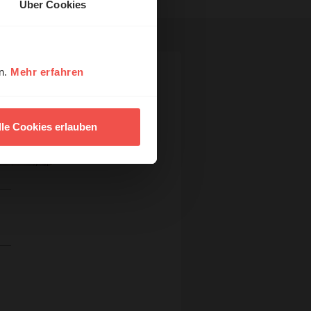
Über Cookies
en.
Mehr erfahren
lle Cookies erlauben