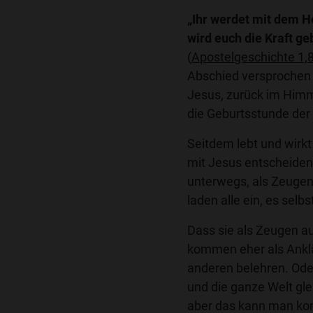
„Ihr werdet mit dem He
wird euch die Kraft ge
(
Apostelgeschichte 1,
Abschied versprochen u
Jesus, zurück im Himme
die Geburtsstunde der 
Seitdem lebt und wirkt 
mit Jesus entscheiden
unterwegs, als Zeugen 
laden alle ein, es selb
Dass sie als Zeugen a
kommen eher als Anklä
anderen belehren. Oder
und die ganze Welt gle
aber das kann man kor