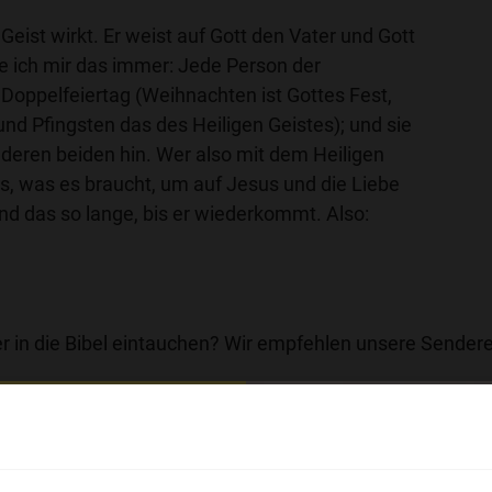
e Geist wirkt. Er weist auf Gott den Vater und Gott
e ich mir das immer: Jede Person der
n Doppelfeiertag (Weihnachten ist Gottes Fest,
nd Pfingsten das des Heiligen Geistes); und sie
deren beiden hin. Wer also mit dem Heiligen
alles, was es braucht, um auf Jesus und die Liebe
nd das so lange, bis er wiederkommt. Also:
r in die Bibel eintauchen? Wir empfehlen unsere Sendere
hl mal!