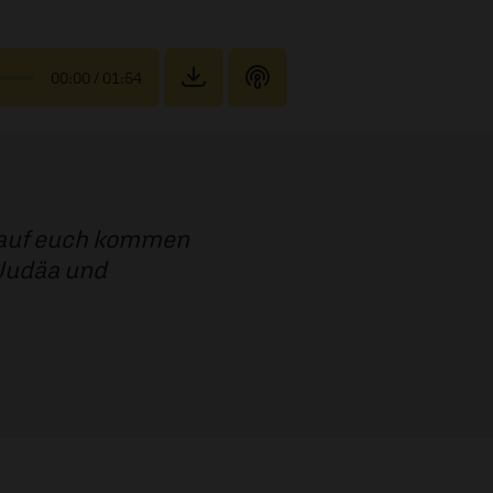
00:00
/ 01:54
r auf euch kommen
 Judäa und