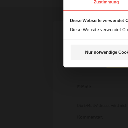
Das 
Zustimmung
und H
Diese Webseite verwendet 
Diese Website verwendet Coo
Ihr Kommen
Nur notwendige Cook
Nein, 
Name:
E-Mail:
Die E-Mail-Adresse wird nicht
Kommentar: