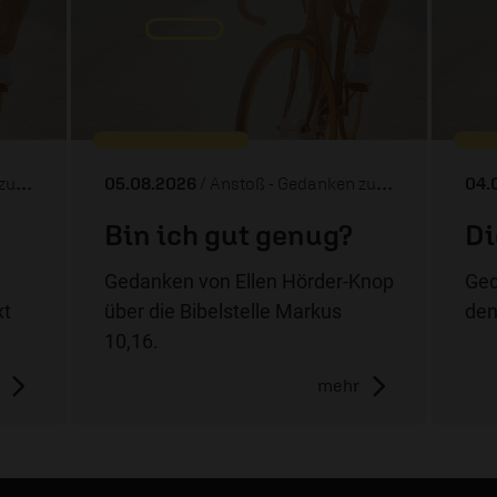
Tag
05.08.2026
/ Anstoß - Gedanken zum Tag
04.
Bin ich gut genug?
Di
Gedanken von Ellen Hörder-Knop
Ged
xt
über die Bibelstelle Markus
den
10,16.
mehr