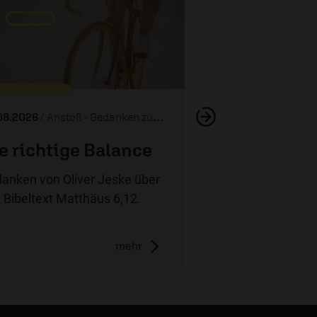
Was wahr
08.2026
/ Anstoß - Gedanken zum Tag
e richtige Balance
anken von Oliver Jeske über
 Bibeltext Matthäus 6,12.
mehr