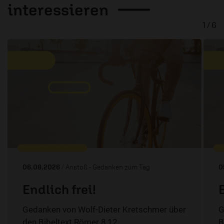
interessieren
1 / 6
06.08.2026
/ Anstoß - Gedanken zum Tag
0
Endlich frei!
Gedanken von Wolf-Dieter Kretschmer über
G
den Bibeltext Römer 8,12.
B