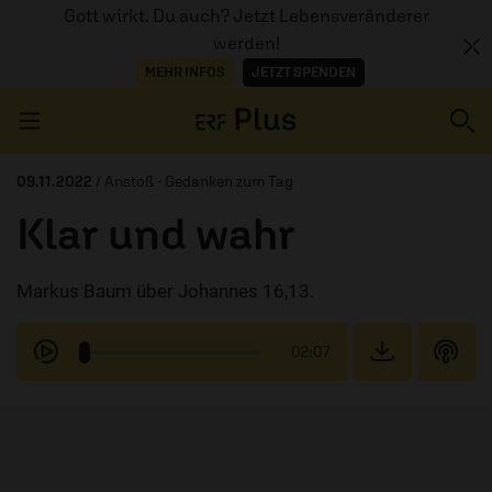
Gott wirkt. Du auch? Jetzt Lebensveränderer
werden!
MEHR INFOS
JETZT SPENDEN
Navigation überspringen
09.11.2022
/ Anstoß - Gedanken zum Tag
Klar und wahr
ERZÄHL MAL
Markus Baum über Johannes 16,13.
AUDIOTHEK
PROGRAMM
02:07
MITMACHEN
PODCASTS
ÜBER