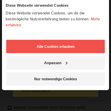
Diese Webseite verwendet Cookies
© Ruth Schneider / ERF
Diese Website verwendet Cookies, um dir die
Ihr Kommentar
bestmögliche Nutzererfahrung bieten zu können.
Mehr
erfahren
Erzähl mal!
Name:
Das erleben unsere Hörerinnen und
Hörer mit Gott ...
Alle Cookies erlauben
E-Mail:
Anpassen
Jetzt Geschichten
Die E-Mail-Adresse wird nicht veröffentlicht.
entdecken
Nur notwendige Cookies
Kommentar:
Nein, jetzt nicht.
Meinen Kommentar nicht öffentlich teilen.