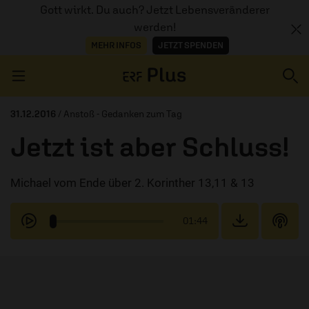
Gott wirkt. Du auch? Jetzt Lebensveränderer
werden!
MEHR INFOS
JETZT SPENDEN
Navigation überspringen
31.12.2016
/ Anstoß - Gedanken zum Tag
Jetzt ist aber Schluss!
ERZÄHL MAL
Michael vom Ende über 2. Korinther 13,11 & 13
AUDIOTHEK
PROGRAMM
01:44
MITMACHEN
PODCASTS
ÜBER