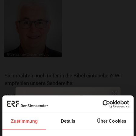
© Benjamin Biege/faktor c
Sie möchten noch tiefer in die Bibel eintauchen? Wir
empfehlen unsere Sendereihe:
Wort zum Tag
Nutzungsrechte
Zustimmung
Details
Über Cookies