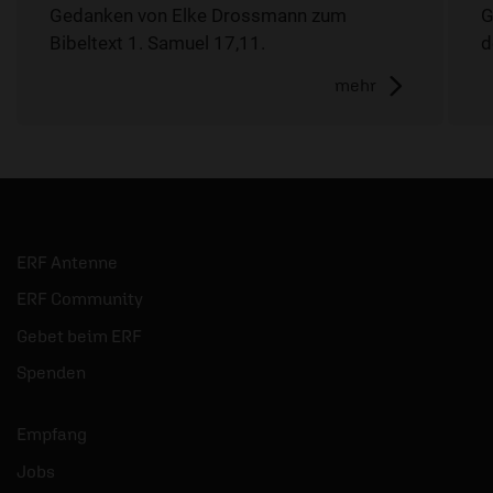
Gedanken von Elke Drossmann zum
G
Bibeltext 1. Samuel 17,11.
d
mehr
ERF Antenne
ERF Community
Gebet beim ERF
Spenden
Empfang
Jobs