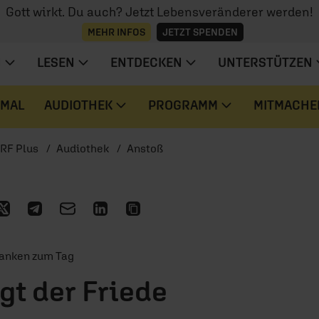
Gott wirkt. Du auch? Jetzt Lebensveränderer werden!
MEHR INFOS
JETZT SPENDEN
N
LESEN
ENTDECKEN
UNTERSTÜTZEN
 MAL
AUDIOTHEK
PROGRAMM
MITMACHE
RF Plus
Audiothek
Anstoß
danken zum Tag
egt der Friede