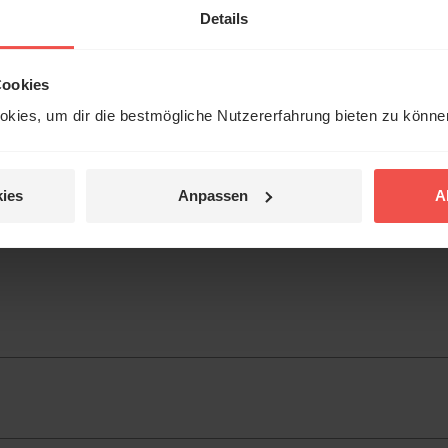
erleben unsere Hörerinnen
Details
örer mit Gott ...
Cookies
kies, um dir die bestmögliche Nutzererfahrung bieten zu könn
Jetzt Geschichten
entdecken
ies
Anpassen
A
jetzt nicht.
tar
© Ruth Schneider / ERF