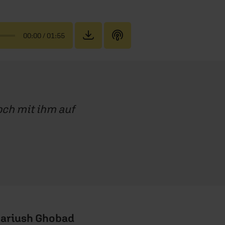
00:00
/ 01:55
och mit ihm auf
ariush Ghobad