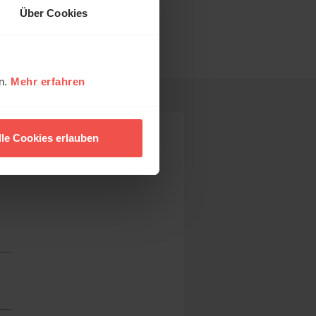
Über Cookies
en.
Mehr erfahren
lle Cookies erlauben