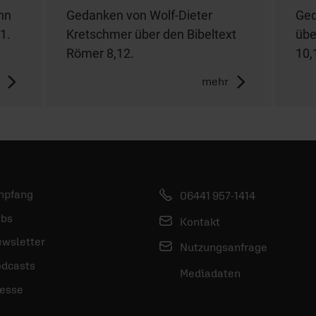
nn
Gedanken von Wolf-Dieter
Ged
1.
Kretschmer über den Bibeltext
übe
Römer 8,12.
10,
mehr
mpfang
06441 957-1414
bs
Kontakt
wsletter
Nutzungsanfrage
dcasts
Mediadaten
esse