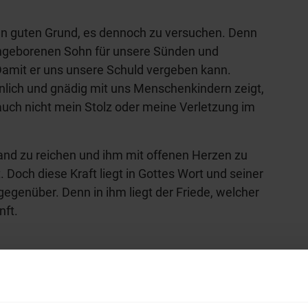
nen guten Grund, es dennoch zu versuchen. Denn
eingeborenen Sohn für unsere Sünden und
Damit er uns unsere Schuld vergeben kann.
nlich und gnädig mit uns Menschenkindern zeigt,
 auch nicht mein Stolz oder meine Verletzung im
nd zu reichen und ihm mit offenen Herzen zu
. Doch diese Kraft liegt in Gottes Wort und seiner
egenüber. Denn in ihm liegt der Friede, welcher
nft.
r in die Bibel eintauchen? Wir empfehlen unsere Sendere
hl mal!