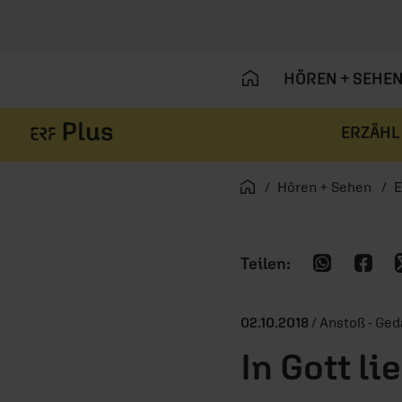
HÖREN + SEHE
ERZÄHL
Navigation überspringen
Startseite
Hören + Sehen
E
02.10.2018
/ Anstoß - Ge
In Gott li