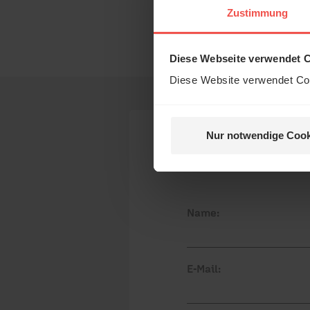
Das 
Zustimmung
und H
Nutzungsrechte
Diese Webseite verwendet 
Diese Website verwendet Coo
Nur notwendige Cook
Nein, 
Ihr Kommen
Name:
E-Mail: