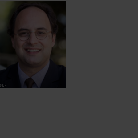
© ERF