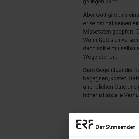
gelingen kann.
Aber Gott gibt uns ei
er selbst hat seinen 
Missetaten geopfert. 
Wenn Gott sich versöh
dann sollte mir selbst
Wege stehen.
Dem Gegenüber die Ha
begegnen, kostet Kraft
unendlichen Güte uns g
höher ist als alle Vernu
Sie möchten noch tiefe
Erzä
Wort zum Tag