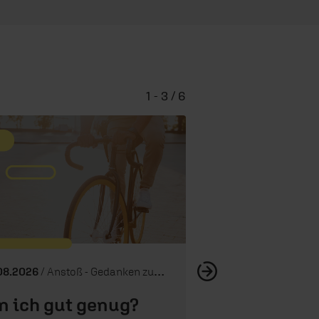
1 - 3 / 6
Die richtige
08.2026
/ Anstoß - Gedanken zum Tag
n ich gut genug?