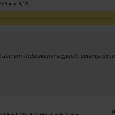
atthäus 5, 25
t deinem Widersacher sogleich, solange du n
D
tthäus 5, 25 geht leicht über die Lippen: