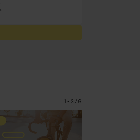
n
re
1 - 3 / 6
Endlich f