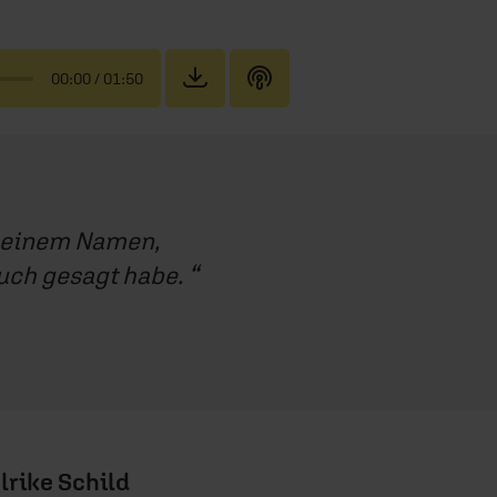
00:00
/ 01:50
n meinem Namen,
euch gesagt habe.
lrike Schild