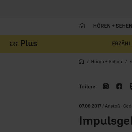
HÖREN + SEHE
ERZÄHL
Navigation überspringen
Startseite
Hören + Sehen
E
07.08.2017
/ Anstoß - Ge
Impulsge