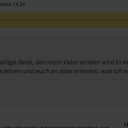
annes 14,26
 Heilige Geist, den mein Vater senden wird i
s lehren und euch an alles erinnern, was ich 
U
h echt schusselig und vergesse so manches, was