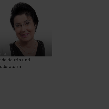
© ERF
edakteurin und
oderatorin