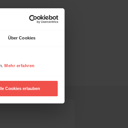
Über Cookies
ihe:
en.
Mehr erfahren
lle Cookies erlauben