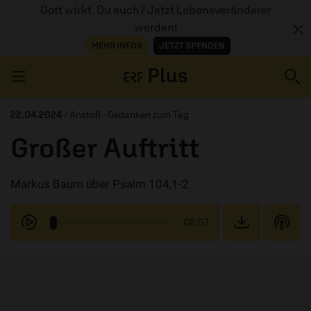
Gott wirkt. Du auch? Jetzt Lebensveränderer
werden!
MEHR INFOS
JETZT SPENDEN
Navigation überspringen
22.04.2024
/ Anstoß - Gedanken zum Tag
Großer Auftritt
ERZÄHL MAL
Markus Baum über Psalm 104,1-2
AUDIOTHEK
PROGRAMM
02:07
MITMACHEN
PODCASTS
ÜBER