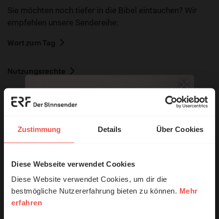
Sie möchten noch tiefer in die Bibel eintauchen? Wir
empfehlen unsere Sendereihe:
Wort zum Tag
Nutzungsrechte
Zustimmung
Details
Über Cookies
Ihr Kommentar
Diese Webseite verwendet Cookies
© Ruth Schneider / ERF
Diese Website verwendet Cookies, um dir die
Name:
bestmögliche Nutzererfahrung bieten zu können.
Mehr
erfahren
Erzähl mal!
E-Mail: