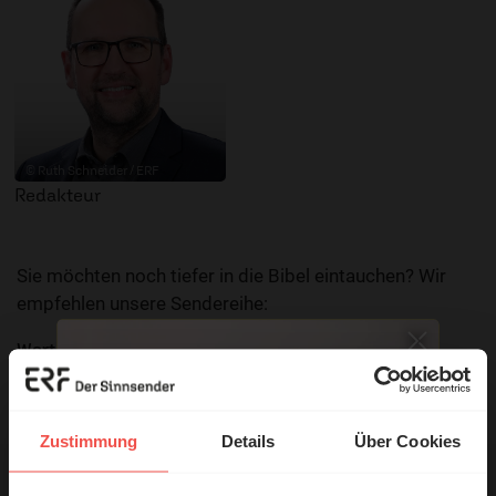
© Ruth Schneider / ERF
Redakteur
Sie möchten noch tiefer in die Bibel eintauchen? Wir
empfehlen unsere Sendereihe:
Wort zum Tag
Nutzungsrechte
Zustimmung
Details
Über Cookies