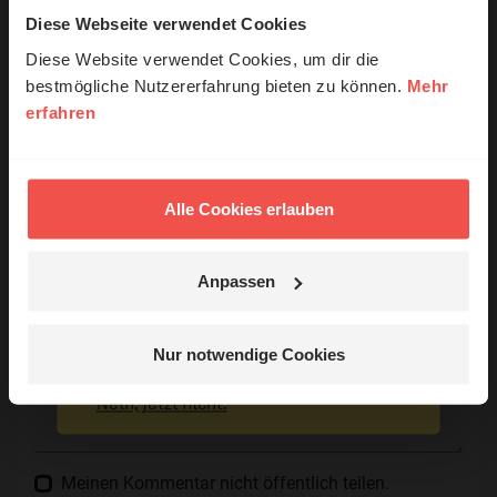
Diese Webseite verwendet Cookies
© Ruth Schneider / ERF
Diese Website verwendet Cookies, um dir die
Ihr Kommentar
bestmögliche Nutzererfahrung bieten zu können.
Mehr
erfahren
Erzähl mal!
Name:
Das erleben unsere Hörerinnen und
Hörer mit Gott ...
Alle Cookies erlauben
E-Mail:
Anpassen
Jetzt Geschichten
Die E-Mail-Adresse wird nicht veröffentlicht.
entdecken
Nur notwendige Cookies
Kommentar:
Nein, jetzt nicht.
Meinen Kommentar nicht öffentlich teilen.