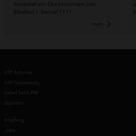
Gedanken von Elke Drossmann zum
G
Bibeltext 1. Samuel 17,11.
d
mehr
ERF Antenne
ERF Community
Gebet beim ERF
Spenden
Empfang
Jobs