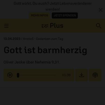
Gott wirkt. Du auch? Jetzt Lebensveränderer
werden!
MEHR INFOS
JETZT SPENDEN
Navigation überspringen
13.04.2023
/ Anstoß - Gedanken zum Tag
Gott ist barmherzig
ERZÄHL MAL
Oliver Jeske über Nehemia 9,31.
AUDIOTHEK
PROGRAMM
01:38
MITMACHEN
PODCASTS
ÜBER