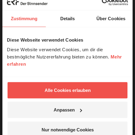
ERF Antenne online lesen
Zustimmung
Details
Über Cookies
Dossier zum Thema: „Solidarität“
Nutzungsrechte
Diese Webseite verwendet Cookies
© Ruth Schneider / ERF
Diese Website verwendet Cookies, um dir die
bestmögliche Nutzererfahrung bieten zu können.
Mehr
erfahren
Erzähl mal!
Ihr Kommentar
Das erleben unsere Hörerinnen und
Hörer mit Gott ...
Alle Cookies erlauben
Name:
Anpassen
Jetzt Geschichten
E-Mail:
entdecken
Nur notwendige Cookies