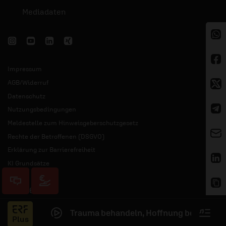
Mediadaten
Impressum
AGB/Widerruf
Datenschutz
Nutzungsbedingungen
Meldestelle zum Hinweisgeberschutzgesetz
Rechte der Betroffenen (DSGVO)
Erklärung zur Barrierefreiheit
KI Grundsätze
© 2026 ERF
Trauma behandeln, Hoffnung bewahren
Jess
Plus