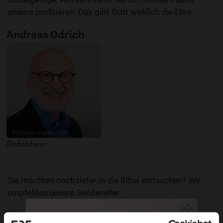
andere profitieren. Das gibt Gott wirklich die Ehre.
Andreas Odrich
© Carsten Meier / ERF
Redakteur
Sie möchten noch tiefer in die Bibel eintauchen? Wir
empfehlen unsere Sendereihe:
Wort zum Tag