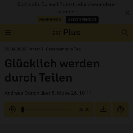
Gott wirkt. Du auch? Jetzt Lebensveränderer
werden!
MEHR INFOS
JETZT SPENDEN
Navigation überspringen
29.04.2023
/ Anstoß - Gedanken zum Tag
Glücklich werden
ERZÄHL MAL
durch Teilen
AUDIOTHEK
Andreas Odrich über 5. Mose 26, 10-11.
PROGRAMM
MITMACHEN
02:06
PODCASTS
ÜBER