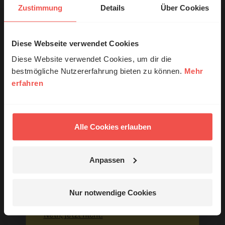
Zustimmung
Details
Über Cookies
Diese Webseite verwendet Cookies
© Ruth Schneider / ERF
Diese Website verwendet Cookies, um dir die
Ihr Kommentar
bestmögliche Nutzererfahrung bieten zu können.
Mehr
erfahren
Erzähl mal!
Name:
Das erleben unsere Hörerinnen und
Hörer mit Gott ...
Alle Cookies erlauben
E-Mail:
Anpassen
Jetzt Geschichten
Die E-Mail-Adresse wird nicht veröffentlicht.
entdecken
Nur notwendige Cookies
Kommentar:
Nein, jetzt nicht.