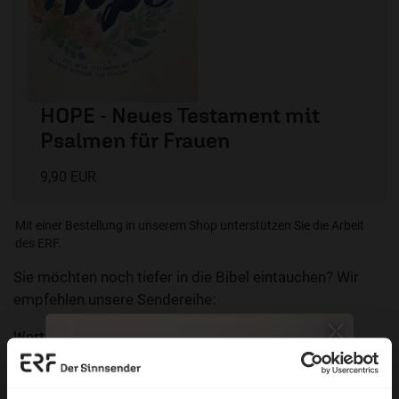
HOPE - Neues Testament mit
Psalmen für Frauen
9,90 EUR
Mit einer Bestellung in unserem Shop unterstützen Sie die Arbeit
des ERF.
Sie möchten noch tiefer in die Bibel eintauchen? Wir
empfehlen unsere Sendereihe:
Wort zum Tag
Nutzungsrechte