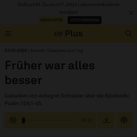
Gott wirkt. Du auch? Jetzt Lebensveränderer
werden!
MEHR INFOS
JETZT SPENDEN
Navigation überspringen
07.05.2026
/ Anstoß - Gedanken zum Tag
Früher war alles
ERZÄHL MAL
besser
AUDIOTHEK
Gedanken von Annegret Schneider über die Bibelstelle
PROGRAMM
Psalm 105,1-45.
MITMACHEN
02:13
PODCASTS
ÜBER