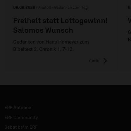
08.08.2026
/ Anstoß - Gedanken zum Tag
0
Freiheit statt Lottogewinn!
Salomos Wunsch
G
B
Gedanken von Hans Homeyer zum
Bibeltext 2. Chronik 1, 7-12.
mehr
ERF Antenne
ERF Community
Gebet beim ERF