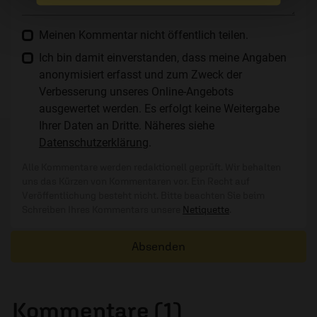
Meinen Kommentar nicht öffentlich teilen.
Ich bin damit einverstanden, dass meine Angaben
anonymisiert erfasst und zum Zweck der
Verbesserung unseres Online-Angebots
ausgewertet werden. Es erfolgt keine Weitergabe
Ihrer Daten an Dritte. Näheres siehe
Datenschutzerklärung
.
Alle Kommentare werden redaktionell geprüft. Wir behalten
uns das Kürzen von Kommentaren vor. Ein Recht auf
Veröffentlichung besteht nicht. Bitte beachten Sie beim
Schreiben Ihres Kommentars unsere
Netiquette
.
Absenden
Kommentare (1)