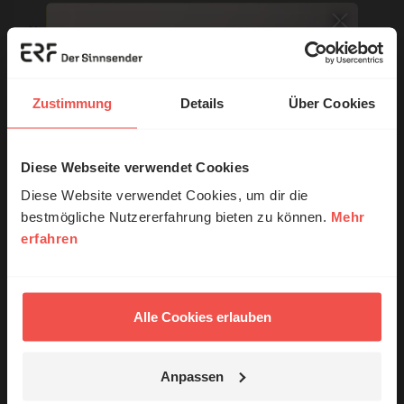
Name:
E-Mail:
Zustimmung
Details
Über Cookies
Die E-Mail-Adresse wird nicht veröffentlicht.
Diese Webseite verwendet Cookies
© Ruth Schneider / ERF
Kommentar:
Diese Website verwendet Cookies, um dir die
bestmögliche Nutzererfahrung bieten zu können.
Mehr
erfahren
Erzähl mal!
Das erleben unsere Hörerinnen und
Meinen Kommentar nicht öffentlich teilen.
Hörer mit Gott ...
Alle Cookies erlauben
Ich bin damit einverstanden, dass meine Angaben
anonymisiert erfasst und zum Zweck der
Verbesserung unseres Online-Angebots
Anpassen
ausgewertet werden. Es erfolgt keine Weitergabe