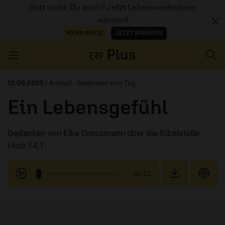
Gott wirkt. Du auch? Jetzt Lebensveränderer
werden!
MEHR INFOS
JETZT SPENDEN
Navigation überspringen
13.06.2025
/ Anstoß - Gedanken zum Tag
Ein Lebensgefühl
ERZÄHL MAL
Gedanken von Elke Drossmann über die Bibelstelle
AUDIOTHEK
Hiob 14,1.
PROGRAMM
02:11
MITMACHEN
PODCASTS
ÜBER