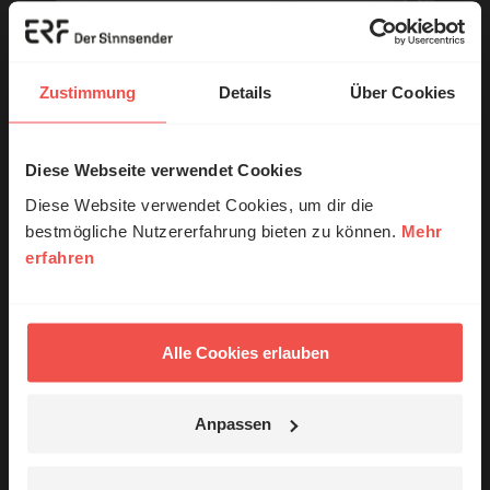
Name:
Zustimmung
Details
Über Cookies
E-Mail:
Diese Webseite verwendet Cookies
© Ruth Schneider / ERF
Die E-Mail-Adresse wird nicht veröffentlicht.
Diese Website verwendet Cookies, um dir die
bestmögliche Nutzererfahrung bieten zu können.
Mehr
Kommentar:
erfahren
Erzähl mal!
Das erleben unsere Hörerinnen und
Hörer mit Gott ...
Meinen Kommentar nicht öffentlich teilen.
Alle Cookies erlauben
Ich bin damit einverstanden, dass meine Angaben
anonymisiert erfasst und zum Zweck der
Anpassen
Verbesserung unseres Online-Angebots
Jetzt Geschichten
ausgewertet werden. Es erfolgt keine Weitergabe
entdecken