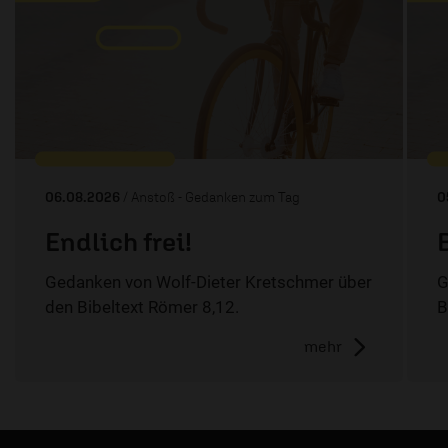
06.08.2026
/ Anstoß - Gedanken zum Tag
0
Endlich frei!
Gedanken von Wolf-Dieter Kretschmer über
G
den Bibeltext Römer 8,12.
B
mehr