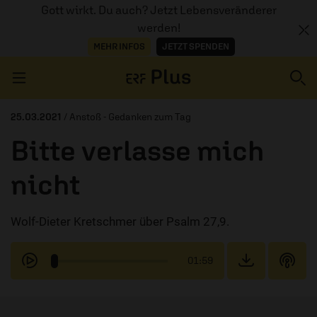
Gott wirkt. Du auch? Jetzt Lebensveränderer
werden!
MEHR INFOS
JETZT SPENDEN
Navigation überspringen
25.03.2021
/ Anstoß - Gedanken zum Tag
Bitte verlasse mich
ERZÄHL MAL
nicht
AUDIOTHEK
Wolf-Dieter Kretschmer über Psalm 27,9.
PROGRAMM
MITMACHEN
01:59
PODCASTS
ÜBER