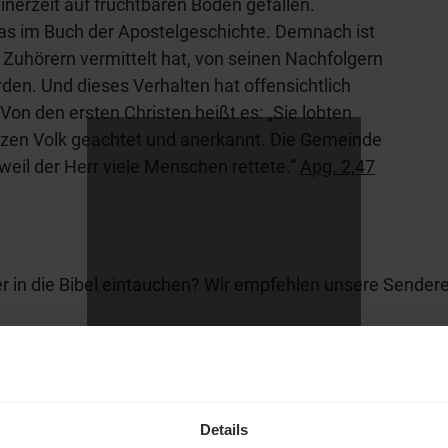
inerzeit auf fruchtbaren Boden gefallen.
das im Buch der Apostelgeschichte. Demnach ist
Zuhörern vermittelt hat, von seinen Nachfolgern
en. Und dieses Verhalten hat offensichtlich
Von den ersten Christen heißt es: „Sie lobten
zen Volk geachtet und anerkannt. Die Gemeinde
eil der Herr viele Menschen rettete.“
Apg. 2,47
r in die Bibel eintauchen? Wir empfehlen unsere Sendere
hl mal!
erleben unsere Hörerinnen
Details