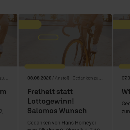
Tag
08.08.2026
/ Anstoß - Gedanken zum Tag
07.
um
Freiheit statt
Wi
Lottogewinn!
Ged
Salomos Wunsch
2,
zum
Gedanken von Hans Homeyer