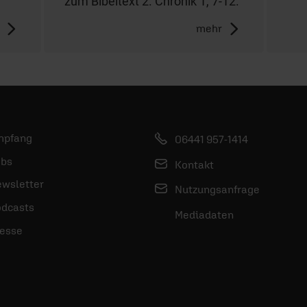
zum Bibeltext 2. Chronik 1, 7-12.
mehr
mpfang
06441 957-1414
bs
Kontakt
wsletter
Nutzungsanfrage
dcasts
Mediadaten
esse