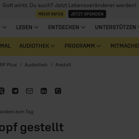
Gott wirkt. Du auch? Jetzt Lebensveränderer werden!
MEHR INFOS
JETZT SPENDEN
N
LESEN
ENTDECKEN
UNTERSTÜTZEN
 MAL
AUDIOTHEK
PROGRAMM
MITMACHE
RF Plus
Audiothek
Anstoß
edanken zum Tag
opf gestellt