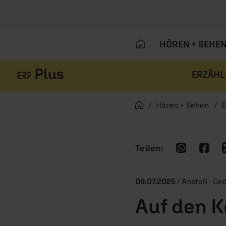
HÖREN + SEHE
ERZÄHL
Navigation überspringen
Startseite
Hören + Sehen
E
09.07.2025
/ Anstoß - G
Auf den K