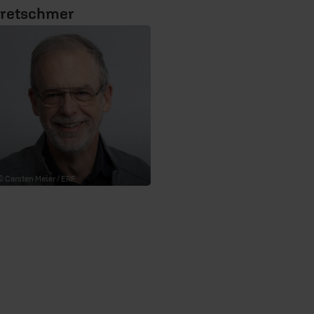
retschmer
© Carsten Meier / ERF