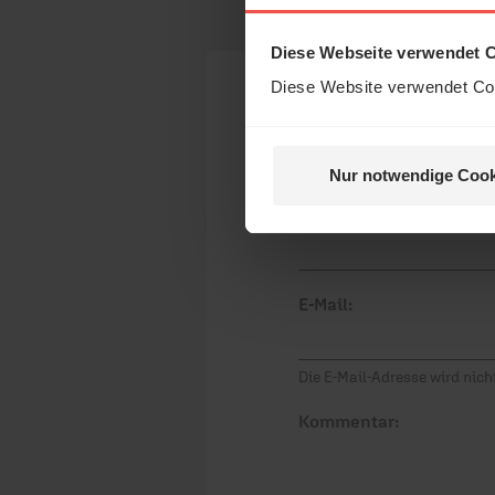
und H
Diese Webseite verwendet 
Diese Website verwendet Coo
Ihr Kommen
Nur notwendige Cook
Nein, 
Name:
E-Mail:
Die E-Mail-Adresse wird nicht
Kommentar: