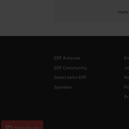
mehr
ERF Antenne
E
ERF Community
Jo
Gebet beim ERF
Ne
Spenden
Po
Pr
Schreib uns