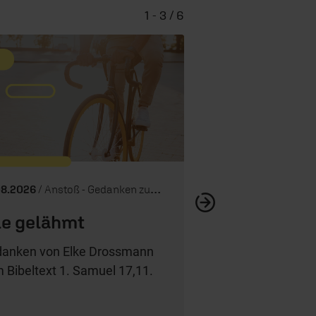
1 - 3 / 6
Endlich f
08.2026
/ Anstoß - Gedanken zum Tag
e gelähmt
anken von Elke Drossmann
 Bibeltext 1. Samuel 17,11.