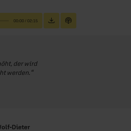
00:00
/ 02:15
höht, der wird
öht werden.
olf-Dieter