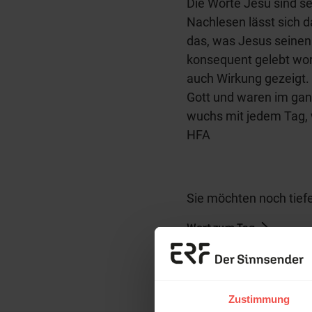
Die Worte Jesu sind se
Nachlesen lässt sich 
das, was Jesus seinen 
konsequent gelebt word
auch Wirkung gezeigt. 
Gott und waren im gan
wuchs mit jedem Tag, w
HFA
Sie möchten noch tiefe
Wort zum Tag
Erzä
Nutzungsrechte
Das 
Zustimmung