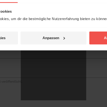
örer mit Gott ...
Cookies
kies, um dir die bestmögliche Nutzererfahrung bieten zu könn
Jetzt Geschichten
tar
entdecken
ies
Anpassen
A
jetzt nicht.
© Ruth Schneider / ERF
 veröffentlicht.