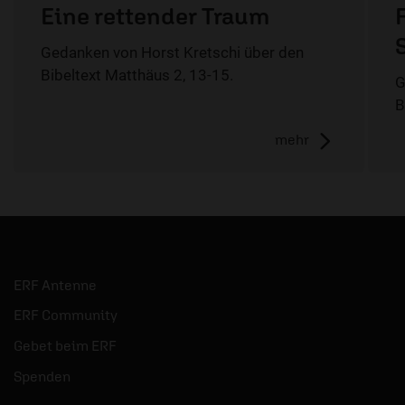
Eine rettender Traum
Gedanken von Horst Kretschi über den
Bibeltext Matthäus 2, 13-15.
G
B
mehr
ERF Antenne
ERF Community
Gebet beim ERF
Spenden