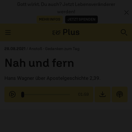
Gott wirkt. Du auch? Jetzt Lebensveränderer
werden!
MEHR INFOS
JETZT SPENDEN
Navigation überspringen
28.08.2021
/ Anstoß - Gedanken zum Tag
Nah und fern
ERZÄHL MAL
Hans Wagner über Apostelgeschichte 2,39.
AUDIOTHEK
PROGRAMM
01:59
MITMACHEN
PODCASTS
ÜBER