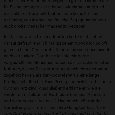
mal hat der Veranstalter wegen zu großer Unruhen die
Reißleine gezogen. Jetzt haben wir einfach aufgrund
der unklaren Corona-Situation noch keine Freiheit
gefunden, uns in enge, pesönliche Begegnungen oder
auch große Menschenmassen zu begeben.
Ich bin ein wenig traurig, denn ich hatte mich schon
darauf gefreut, endlich mal zu sehen, wovon ich so oft
gelesen habe. Genezareth, Kapernaum und dann hinauf
nach Jersualem. Dort hätte ich sie mir gerne
vorgestellt, die Menschenmassen der verschiedensten
Kulturen, die zur Zeit der Apostelgeschichte gespannt
zugehört haben, als der Apostel Petrus eine lange
Predigt gehalten hat. Eine Predigt, so heißt es, die ihnen
durchs Herz ging. Anschließend erklärte er, wie sie
wieder unmittelbar mit Gott leben können: "Kehrt um
und wendet euch Jesus zu". Und er schließt mit der
Verheißung, die immer noch ihre Gültigkeit hat:
"Denn
was Gott versprochen hat, ist für euch und eure Kinder