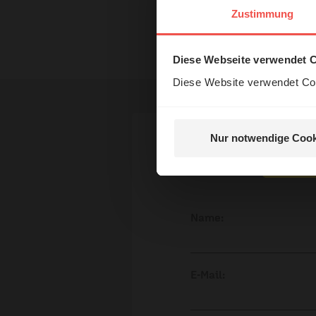
Das 
Zustimmung
und H
Nutzungsrechte
Diese Webseite verwendet 
Diese Website verwendet Coo
Nur notwendige Cook
Nein, 
Ihr Kommen
Name:
E-Mail: