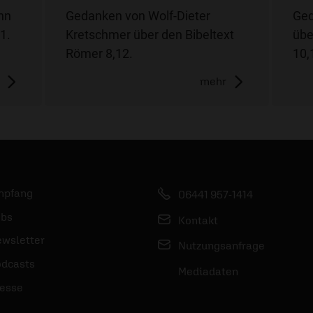
nn
Gedanken von Wolf-Dieter
Ged
1.
Kretschmer über den Bibeltext
übe
Römer 8,12.
10,
mehr
mpfang
06441 957-1414
bs
Kontakt
wsletter
Nutzungsanfrage
dcasts
Mediadaten
esse