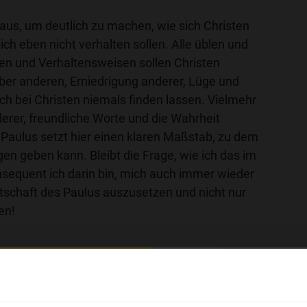
aus, um deutlich zu machen, wie sich Christen
ich eben nicht verhalten sollen. Alle üblen und
n und Verhaltensweisen sollen Christen
er anderen, Erniedrigung anderer, Lüge und
ich bei Christen niemals finden lassen. Vielmehr
erer, freundliche Worte und die Wahrheit
 Paulus setzt hier einen klaren Maßstab, zu dem
en geben kann. Bleibt die Frage, wie ich das im
nsequent ich darin bin, mich auch immer wieder
otschaft des Paulus auszusetzen und nicht nur
en!
r in die Bibel eintauchen? Wir empfehlen unsere Sendere
hl mal!