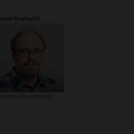
orst Kretschi
© ERF
edaktionskoordinator