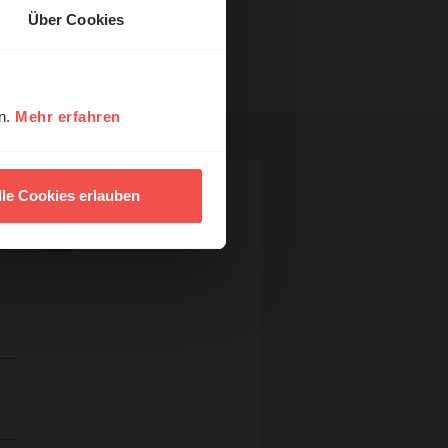
Über Cookies
en.
Mehr erfahren
lle Cookies erlauben