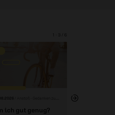
1 - 3 / 6
Die richtige
08.2026
/ Anstoß - Gedanken zum Tag
n ich gut genug?