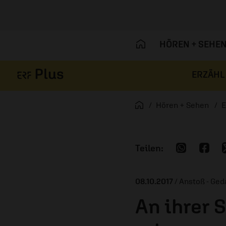
HÖREN + SEHE
ERZÄHL
Navigation überspringen
Startseite
Hören + Sehen
E
08.10.2017
/ Anstoß - Ge
An ihrer S