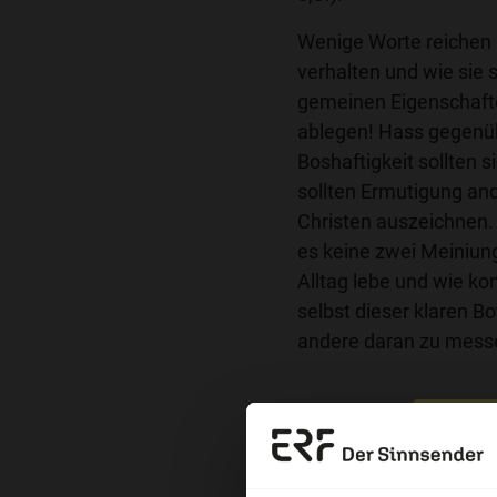
Wenige Worte reichen 
verhalten und wie sie s
gemeinen Eigenschafte
ablegen! Hass gegenüb
Boshaftigkeit sollten s
sollten Ermutigung and
Christen auszeichnen.
es keine zwei Meiniung
Alltag lebe und wie ko
selbst dieser klaren B
andere daran zu mess
Sie möchten noch tiefe
Erzä
Wort zum Tag