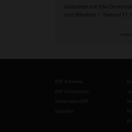
Gedanken von Elke Drossma
zum Bibeltext 1. Samuel 17,1
mehr
ERF Antenne
E
ERF Community
Jo
Gebet beim ERF
Ne
Spenden
Po
Pr