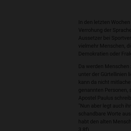
In den letzten Wochen
Verrohung der Sprache
Aussetzer bei Sportve
vielmehr Menschen, die
Demokratien oder Frak
Da werden Menschen z.
unter der Gürtellinien 
kann da nicht mitlache
genannten Personen, s
Apostel Paulus schreibt
"Nun aber legt auch ihr
schandbare Worte aus 
habt den alten Mensc
3,8f).