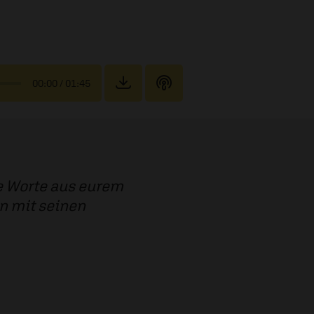
00:00
/ 01:45
re Worte aus eurem
n mit seinen