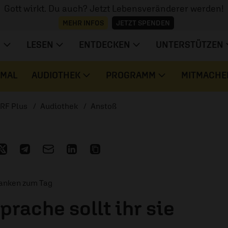
Gott wirkt. Du auch? Jetzt Lebensveränderer werden!
MEHR INFOS
JETZT SPENDEN
N
LESEN
ENTDECKEN
UNTERSTÜTZEN
 MAL
AUDIOTHEK
PROGRAMM
MITMACHE
RF Plus
Audiothek
Anstoß
danken zum Tag
prache sollt ihr sie