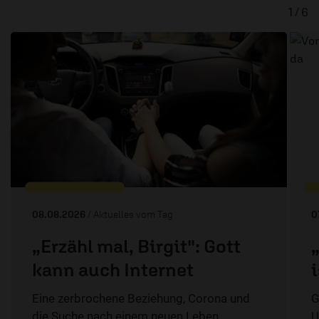
1 / 6
08.08.2026
/ Aktuelles vom Tag
0
„Erzähl mal, Birgit": Gott
kann auch Internet
Eine zerbrochene Beziehung, Corona und
G
die Suche nach einem neuen Leben.
U