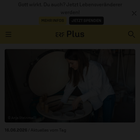
Gott wirkt. Du auch? Jetzt Lebensveränderer
werden!
MEHR INFOS
JETZT SPENDEN
Navigation überspringen
ERZÄHL MAL
AUDIOTHEK
PROGRAMM
MITMACHEN
© Anja Steinmaßl
PODCASTS
16.06.2026
/ Aktuelles vom Tag
ÜBER