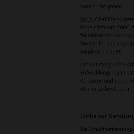
vor Gericht gehen.
Ver.di
-Chef Frank Wern
Regelsätze um 200€, 
für einkommensschwac
fordern für das angek
mindestens 678€.
Um der steigenden Arm
Entwicklungsorganisa
Konzerne und Superrei
stärker zu besteuern
.
Links zur Sendun
Die Schuldnerberatung 