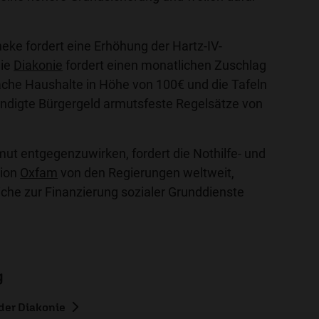
eke fordert eine Erhöhung der Hartz-IV-
die
Diakonie
fordert einen monatlichen Zuschlag
he Haushalte in Höhe von 100€ und die Tafeln
ündigte Bürgergeld armutsfeste Regelsätze von
ut entgegenzuwirken, fordert die Nothilfe- und
tion
Oxfam
von den Regierungen weltweit,
che zur Finanzierung sozialer Grunddienste
g
der Diakonie