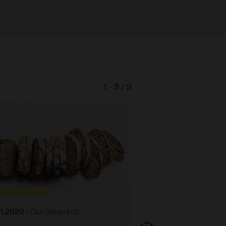
1 - 3 / 9
Gefangen im armu
01.2020
/ Das Gespräch