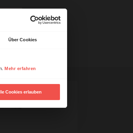
Über Cookies
en.
Mehr erfahren
lle Cookies erlauben