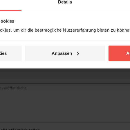
erleben unsere Hörerinnen
Details
örer mit Gott ...
tar
Cookies
kies, um dir die bestmögliche Nutzererfahrung bieten zu könn
Jetzt Geschichten
entdecken
ies
Anpassen
A
jetzt nicht.
© Ruth Schneider / ERF
 veröffentlicht.