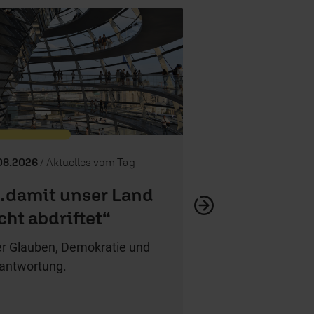
"Erzähl mal, 
Alleinerziehend m
Kindern – doch n
08.2026
/ Aktuelles vom Tag
damit unser Land
cht abdriftet“
r Glauben, Demokratie und
antwortung.