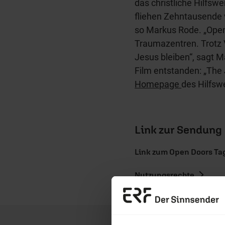
das christliche Hilfswer
fliehen Zehntausende v
so Markus Rode. „Open 
Traumazentren. Trotz V
Jesus bleiben“, sagt M
Film entstanden: „The 
Homepage
des Hilfsw
Link zur Sendung
Link zum Open Doors Ta
Nutzungsrechte
Erzä