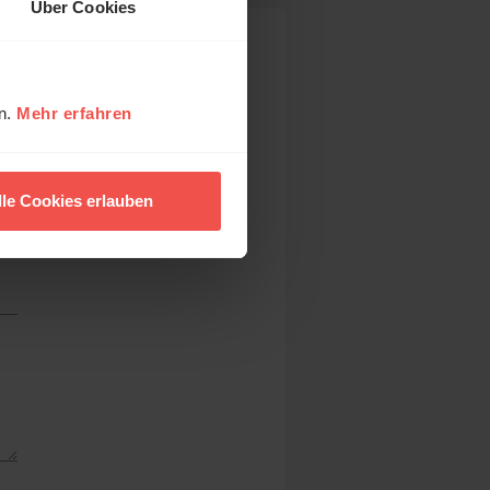
Über Cookies
en.
Mehr erfahren
lle Cookies erlauben