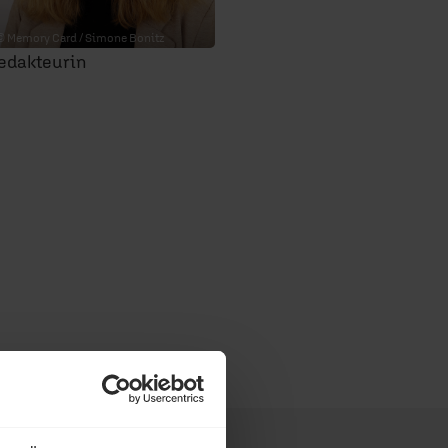
© Memory Card / Simone Bonitz
edakteurin