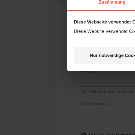
Das 
Zustimmung
und H
Ihr Kommen
Diese Webseite verwendet 
Diese Website verwendet Coo
Name:
Nur notwendige Cook
Nein, 
E-Mail:
Die E-Mail-Adresse wird nicht
Kommentar: