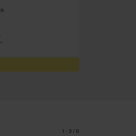
ck
n
re
1 - 3 / 6