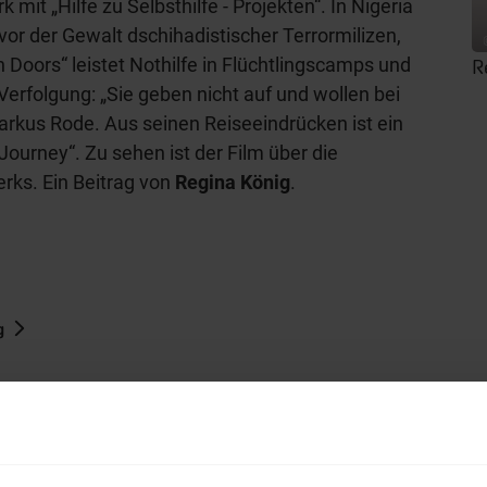
k mit „Hilfe zu Selbsthilfe - Projekten“. In Nigeria
or der Gewalt dschihadistischer Terrormilizen,
Doors“ leistet Nothilfe in Flüchtlingscamps und
R
erfolgung: „Sie geben nicht auf und wollen bei
arkus Rode. Aus seinen Reiseeindrücken ist ein
Journey“. Zu sehen ist der Film über die
erks. Ein Beitrag von
Regina König
.
g
hl mal!