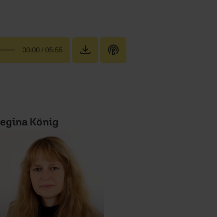
00:00
/ 05:55
egina König