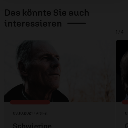
Das könnte Sie auch
interessieren
1 / 4
03.10.2021
/ Artikel
0
Schwierige