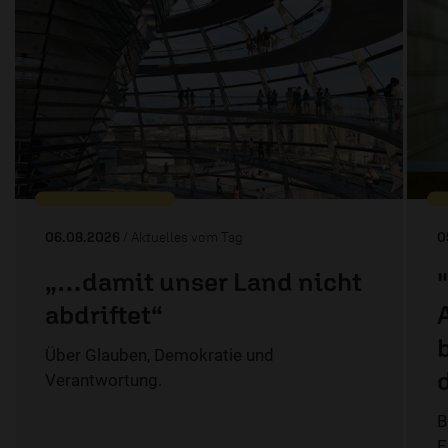
06.08.2026
/ Aktuelles vom Tag
0
„…damit unser Land nicht
abdriftet“
Über Glauben, Demokratie und
Verantwortung.
B
E