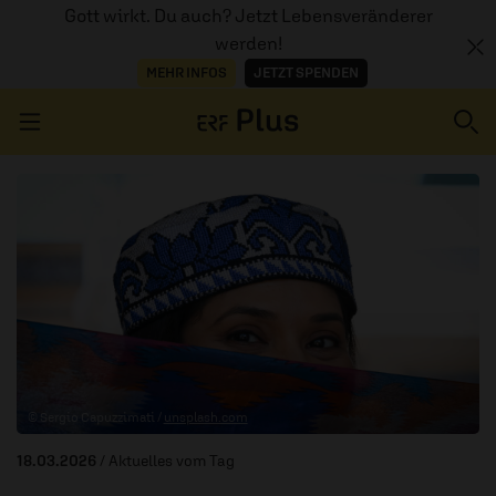
Gott wirkt. Du auch? Jetzt Lebensveränderer
werden!
MEHR INFOS
JETZT SPENDEN
Navigation überspringen
ERZÄHL MAL
AUDIOTHEK
PROGRAMM
MITMACHEN
© Sergio Capuzzimati /
unsplash.com
PODCASTS
18.03.2026
/ Aktuelles vom Tag
ÜBER