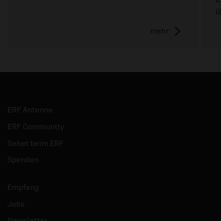
ü
mehr
ERF Antenne
ERF Community
Gebet beim ERF
Spenden
Empfang
Jobs
Newsletter