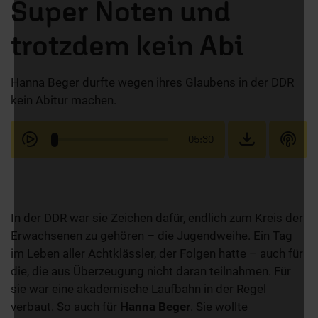
Super Noten und
trotzdem kein Abi
Hanna Beger durfte wegen ihres Glaubens in der DDR
kein Abitur machen.
05:30
In der DDR war sie Zeichen dafür, endlich zum Kreis der
Erwachsenen zu gehören – die Jugendweihe. Ein Tag
im Leben aller Achtklässler, der Folgen hatte – auch für
die, die aus Überzeugung nicht daran teilnahmen. Für
sie war eine akademische Laufbahn in der Regel
verbaut. So auch für
Hanna Beger
. Sie wollte