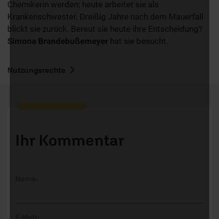
Chemikerin werden; heute arbeitet sie als
Krankenschwester. Dreißig Jahre nach dem Mauerfall
blickt sie zurück. Bereut sie heute ihre Entscheidung?
Simona Brandebußemeyer
hat sie besucht.
Nutzungsrechte
Ihr Kommentar
Name:
E-Mail: