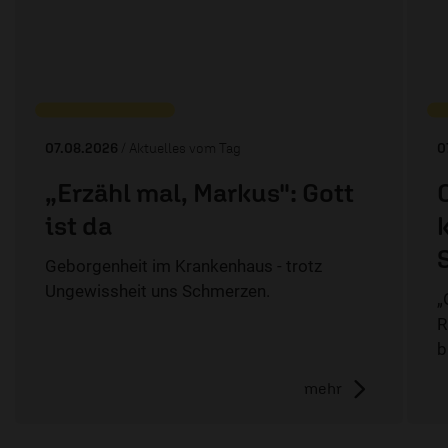
07.08.2026
/ Aktuelles vom Tag
0
„Erzähl mal, Markus": Gott
ist da
Geborgenheit im Krankenhaus - trotz
Ungewissheit uns Schmerzen.
„
R
b
mehr