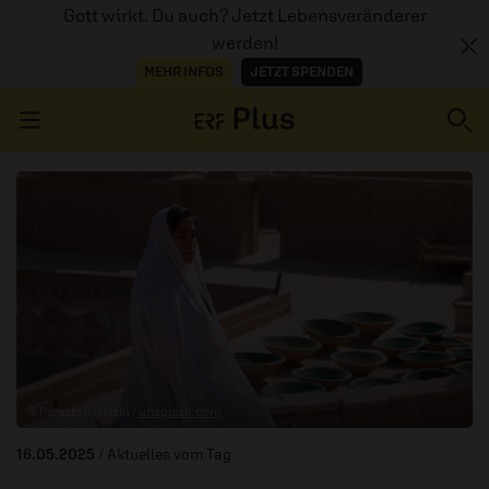
Gott wirkt. Du auch? Jetzt Lebensveränderer
werden!
MEHR INFOS
JETZT SPENDEN
Navigation überspringen
ERZÄHL MAL
AUDIOTHEK
PROGRAMM
MITMACHEN
© Parastoo Maleki /
unsplash.com
PODCASTS
16.05.2025
/ Aktuelles vom Tag
ÜBER