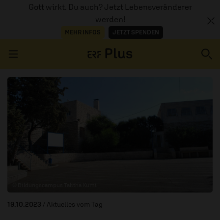
Gott wirkt. Du auch? Jetzt Lebensveränderer
werden!
MEHR INFOS
JETZT SPENDEN
Navigation überspringen
ERZÄHL MAL
AUDIOTHEK
PROGRAMM
MITMACHEN
© Bildungscampus Talitha Kumi
PODCASTS
19.10.2023
/ Aktuelles vom Tag
ÜBER