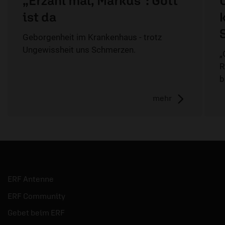
„Erzähl mal, Markus": Gott
ist da
Geborgenheit im Krankenhaus - trotz
Ungewissheit uns Schmerzen.
„
R
b
mehr
ERF Antenne
ERF Community
Gebet beim ERF