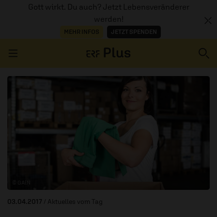
Gott wirkt. Du auch? Jetzt Lebensveränderer
werden!
MEHR INFOS
JETZT SPENDEN
Navigation überspringen
ERZÄHL MAL
AUDIOTHEK
PROGRAMM
MITMACHEN
© GAiN
PODCASTS
03.04.2017
/ Aktuelles vom Tag
ÜBER