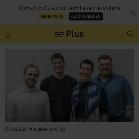
Gott wirkt. Du auch? Jetzt Leben verändern!
MEHR INFOS
JETZT SPENDEN
Navigation überspringen
ERZÄHL MAL
AUDIOTHEK
PROGRAMM
MITMACHEN
© ERF
PODCASTS
17.08.2023
/ Aktuelles vom Tag
ÜBER