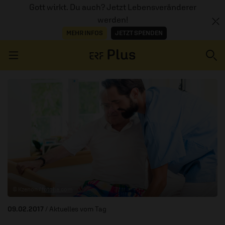
Gott wirkt. Du auch? Jetzt Lebensveränderer
werden!
MEHR INFOS
JETZT SPENDEN
Navigation überspringen
ERZÄHL MAL
AUDIOTHEK
PROGRAMM
MITMACHEN
© Kzenon /
fotolia.com
PODCASTS
09.02.2017
/ Aktuelles vom Tag
ÜBER