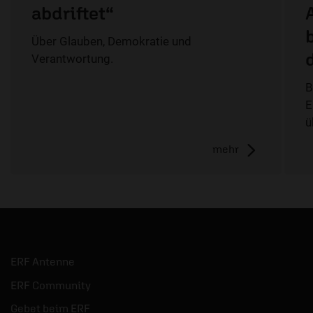
abdriftet“
Über Glauben, Demokratie und
Verantwortung.
B
E
ü
mehr
ERF Antenne
ERF Community
Gebet beim ERF