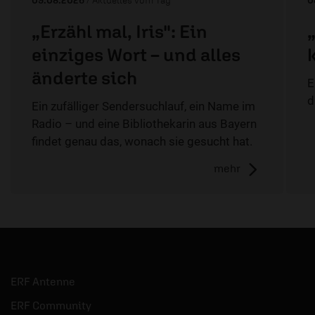
09.08.2026
/ Aktuelles vom Tag
0
„Erzähl mal, Iris": Ein
einziges Wort – und alles
änderte sich
E
d
Ein zufälliger Sendersuchlauf, ein Name im
Radio – und eine Bibliothekarin aus Bayern
findet genau das, wonach sie gesucht hat.
mehr
ERF Antenne
ERF Community