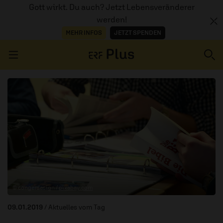
Gott wirkt. Du auch? Jetzt Lebensveränderer
werden!
MEHR INFOS
JETZT SPENDEN
Navigation überspringen
ERZÄHL MAL
AUDIOTHEK
PROGRAMM
MITMACHEN
© congerdesign /
pixabay.com
PODCASTS
09.01.2019
/ Aktuelles vom Tag
ÜBER