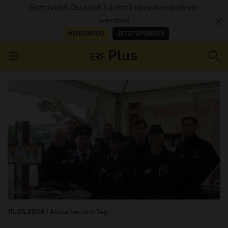
Gott wirkt. Du auch? Jetzt Lebensveränderer
werden!
MEHR INFOS
JETZT SPENDEN
Navigation überspringen
ERZÄHL MAL
AUDIOTHEK
PROGRAMM
MITMACHEN
© Ruth Hintenender / ERF
PODCASTS
15.05.2026
/ Aktuelles vom Tag
ÜBER