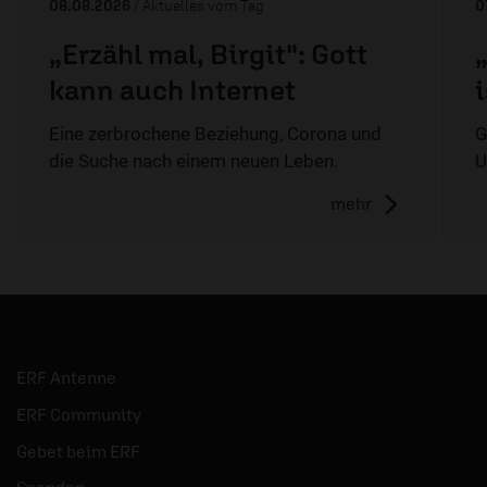
08.08.2026
/ Aktuelles vom Tag
0
„Erzähl mal, Birgit": Gott
kann auch Internet
Eine zerbrochene Beziehung, Corona und
G
die Suche nach einem neuen Leben.
U
mehr
ERF Antenne
ERF Community
Gebet beim ERF