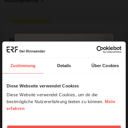
Nutzungsrechte
Ihr Kommentar
Name:
Zustimmung
Details
Über Cookies
Diese Webseite verwendet Cookies
E-Mail:
© Ruth Schneider / ERF
Diese Website verwendet Cookies, um dir die
bestmögliche Nutzererfahrung bieten zu können.
Mehr
Die E-Mail-Adresse wird nicht veröffentlicht.
erfahren
Erzähl mal!
Kommentar:
Das erleben unsere Hörerinnen und