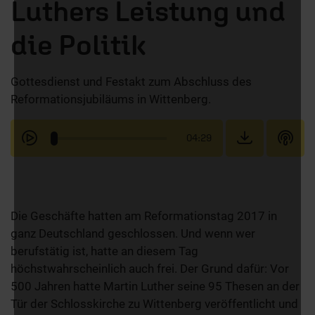
Luthers Leistung und
die Politik
Gottesdienst und Festakt zum Abschluss des
Reformationsjubiläums in Wittenberg.
04:29
Die Geschäfte hatten am Reformationstag 2017 in
ganz Deutschland geschlossen. Und wenn wer
berufstätig ist, hatte an diesem Tag
höchstwahrscheinlich auch frei. Der Grund dafür: Vor
500 Jahren hatte Martin Luther seine 95 Thesen an der
Tür der Schlosskirche zu Wittenberg veröffentlicht und