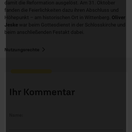
damit die Reformation ausgelöst. Am 31. Oktober
fanden die Feierlichkeiten dazu ihren Abschluss und
Höhepunkt – am historischen Ort in Wittenberg.
Oliver
Jeske
war beim Gottesdienst in der Schlosskirche und
beim anschließenden Festakt dabei.
Nutzungsrechte
Ihr Kommentar
Name: