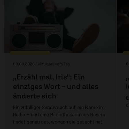
09.08.2026
/ Aktuelles vom Tag
0
„Erzähl mal, Iris": Ein
einziges Wort – und alles
änderte sich
E
d
Ein zufälliger Sendersuchlauf, ein Name im
Radio – und eine Bibliothekarin aus Bayern
findet genau das, wonach sie gesucht hat.