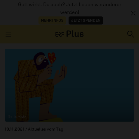
Gott wirkt. Du auch? Jetzt Lebensveränderer
werden!
MEHR INFOS
JETZT SPENDEN
Navigation überspringen
ERZÄHL MAL
AUDIOTHEK
PROGRAMM
MITMACHEN
© Diakonie
PODCASTS
19.11.2021
/ Aktuelles vom Tag
ÜBER