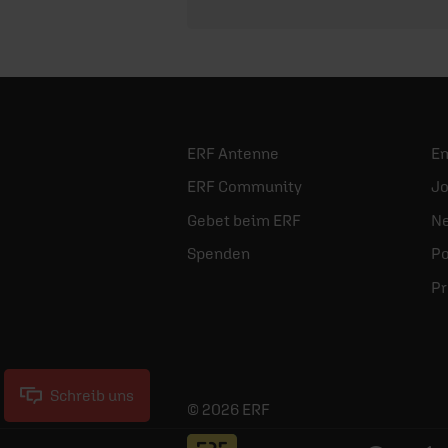
ERF Antenne
E
ERF Community
Jo
Gebet beim ERF
Ne
Spenden
Po
Pr
Schreib uns
© 2026 ERF