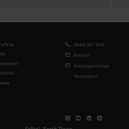
mpfang
06441 957-1414
bs
Kontakt
wsletter
Nutzungsanfrage
dcasts
Mediadaten
esse
Fallin' - Sarah Zingg