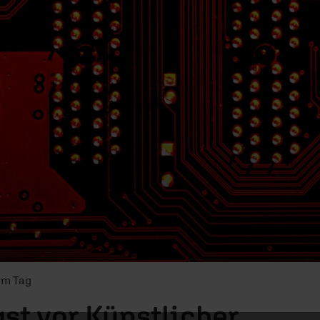
om Tag
st vor Künstlicher