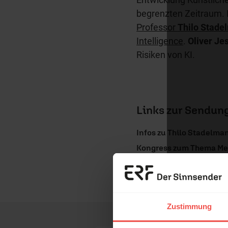
begrenzten Zeitraum. 
Professor
Thilo Stade
Intelligence
.
Oliver Je
Risiken von KI.
Links zur Sendun
Infos zu Thilo Stadelma
Kongress zum Thema Med
Nutzungsrechte
Erzä
Das 
Zustimmung
und H