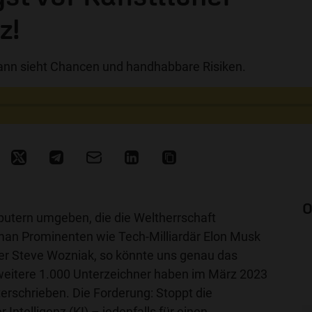
z!
ann sieht Chancen und handhabbare Risiken.
O
putern umgeben, die die Weltherrschaft
an Prominenten wie Tech-Milliardär Elon Musk
r Steve Wozniak, so könnte uns genau das
weitere 1.000 Unterzeichner haben im März 2023
terschrieben. Die Forderung: Stoppt die
 Intelligenz (KI) – jedenfalls für einen