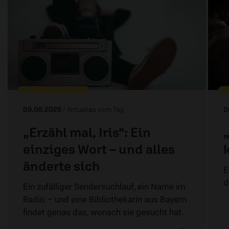
09.08.2026
/ Aktuelles vom Tag
0
„Erzähl mal, Iris": Ein
einziges Wort – und alles
änderte sich
E
d
Ein zufälliger Sendersuchlauf, ein Name im
Radio – und eine Bibliothekarin aus Bayern
findet genau das, wonach sie gesucht hat.