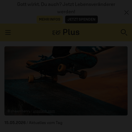
Gott wirkt. Du auch? Jetzt Lebensveränderer
werden!
MEHR INFOS
JETZT SPENDEN
Navigation überspringen
ERZÄHL MAL
AUDIOTHEK
PROGRAMM
MITMACHEN
© shawn henry /
unsplash.com
PODCASTS
15.05.2026
/ Aktuelles vom Tag
ÜBER