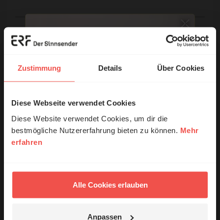
E-Mail:
Die E-Mail-Adresse wird nicht veröffentlicht.
Zustimmung
Details
Über Cookies
Kommentar:
Diese Webseite verwendet Cookies
© Ruth Schneider / ERF
Diese Website verwendet Cookies, um dir die
bestmögliche Nutzererfahrung bieten zu können.
Mehr
Meinen Kommentar nicht öffentlich teilen.
erfahren
Erzähl mal!
Ich bin damit einverstanden, dass meine Angaben
anonymisiert erfasst und zum Zweck der
Das erleben unsere Hörerinnen und
Verbesserung unseres Online-Angebots
Hörer mit Gott ...
Alle Cookies erlauben
ausgewertet werden. Es erfolgt keine Weitergabe
Ihrer Daten an Dritte. Näheres siehe
Datenschutzerklärung
.
Anpassen