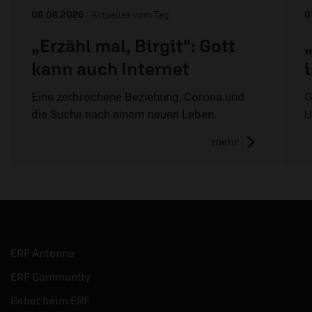
08.08.2026
/ Aktuelles vom Tag
0
„Erzähl mal, Birgit": Gott
kann auch Internet
Eine zerbrochene Beziehung, Corona und
G
die Suche nach einem neuen Leben.
U
mehr
ERF Antenne
ERF Community
Gebet beim ERF