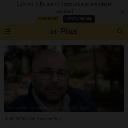
Gott wirkt. Du auch? Jetzt Lebensveränderer
werden!
MEHR INFOS
JETZT SPENDEN
Navigation überspringen
ERZÄHL MAL
AUDIOTHEK
PROGRAMM
MITMACHEN
© Stubenviech, via Wikimedia Commons
CC BY-SA 4.0
PODCASTS
10.03.2026
/ Aktuelles vom Tag
ÜBER