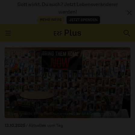
Gott wirkt. Du auch? Jetzt Lebensveränderer
werden!
MEHR INFOS
JETZT SPENDEN
Navigation überspringen
ERZÄHL MAL
AUDIOTHEK
PROGRAMM
MITMACHEN
© Oleg Yunakov, Bring them home now, CC BY-SA 4.0 /
wikimedia.org
PODCASTS
13.10.2025
/ Aktuelles vom Tag
ÜBER