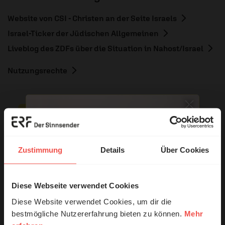
Website von CSI - Christen an der Seite Israels
Israel-Ticker der Jüdischen Allgemeinen
Liveblog des ZDFs über die Situation in Nahost/Israel
Nutzungsrechte
Ihr Kommentar
Zustimmung
Details
Über Cookies
Name:
Diese Webseite verwendet Cookies
© Ruth Schneider / ERF
Diese Website verwendet Cookies, um dir die
bestmögliche Nutzererfahrung bieten zu können.
Mehr
E-Mail: