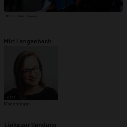
© Levi Mair Clancy
Miri Langenbach
© ERF
Moderatorin
Links zur Sendung