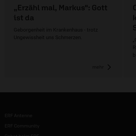
„Erzähl mal, Markus": Gott
ist da
Geborgenheit im Krankenhaus - trotz
Ungewissheit uns Schmerzen.
„
R
b
mehr
ERF Antenne
ERF Community
Gebet beim ERF