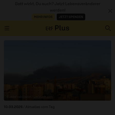
Gott wirkt. Du auch? Jetzt Lebensveränderer
werden!
MEHR INFOS
JETZT SPENDEN
Navigation überspringen
ERZÄHL MAL
AUDIOTHEK
PROGRAMM
MITMACHEN
© sadaf vakilzadeh /
unsplash.com
PODCASTS
10.03.2026
/ Aktuelles vom Tag
ÜBER