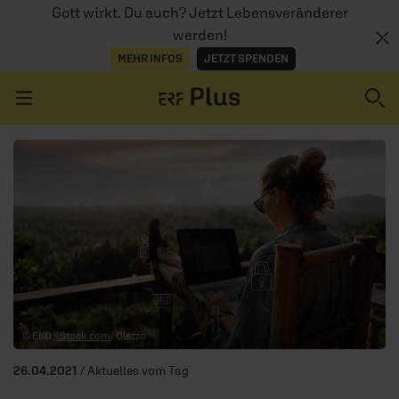
Gott wirkt. Du auch? Jetzt Lebensveränderer
werden!
MEHR INFOS
JETZT SPENDEN
Navigation überspringen
ERZÄHL MAL
AUDIOTHEK
PROGRAMM
MITMACHEN
© EKD |
iStock.com
/ Olezzo
PODCASTS
26.04.2021
/ Aktuelles vom Tag
ÜBER