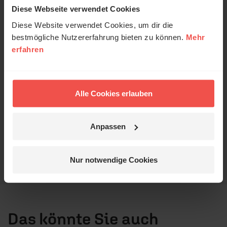
anonymisiert erfasst und zum Zweck der
Diese Webseite verwendet Cookies
Verbesserung unseres Online-Angebots
Diese Website verwendet Cookies, um dir die
ausgewertet werden. Es erfolgt keine Weitergabe
bestmögliche Nutzererfahrung bieten zu können.
Mehr
Ihrer Daten an Dritte. Näheres siehe
erfahren
Datenschutzerklärung
.
Alle Kommentare werden redaktionell geprüft. Wir behalten
uns das Kürzen von Kommentaren vor. Ein Recht auf
Veröffentlichung besteht nicht. Bitte beachten Sie beim
Alle Cookies erlauben
Schreiben Ihres Kommentars unsere
Netiquette
.
Absenden
Anpassen
Nur notwendige Cookies
Das könnte Sie auch