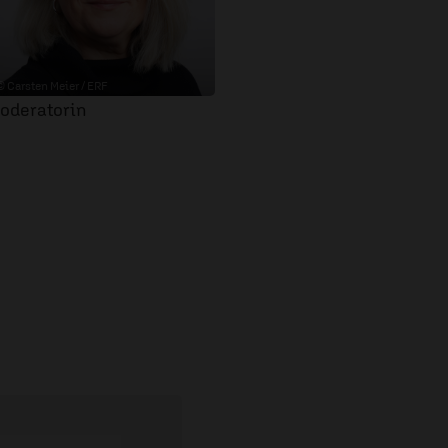
© Carsten Meier / ERF
oderatorin