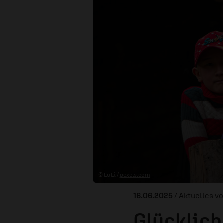
© Lu Li /
pexels.com
16.06.2025
/ Aktuelles v
Glücklich