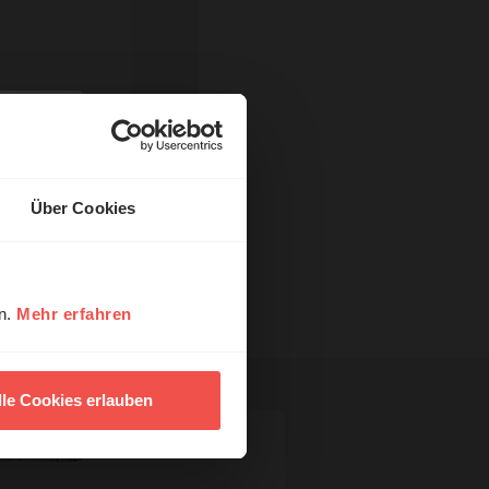
Über Cookies
en.
Mehr erfahren
lle Cookies erlauben