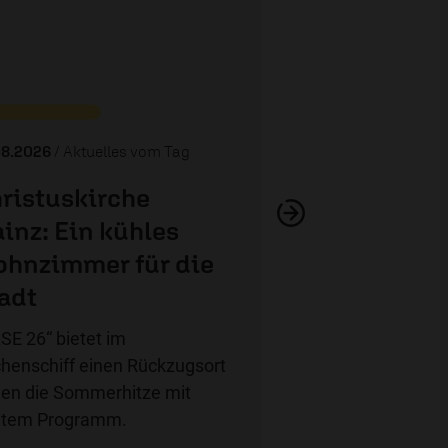
Sie werden so sc
Hörspielfigur „E
08.2026
/ Aktuelles vom Tag
ristuskirche
inz: Ein kühles
hnzimmer für die
adt
SE 26“ bietet im
chenschiff einen Rückzugsort
en die Sommerhitze mit
ntem Programm.