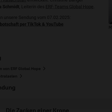
a Schmidt
, Leiterin des
ERF-Teams Global Hope
.
 in unsere Sendung vom 07.02.2025:
botschaft per TikTok & YouTube
M
g
en von ERF Global Hope
ntralasien
endung
Die Zacken einer Krone