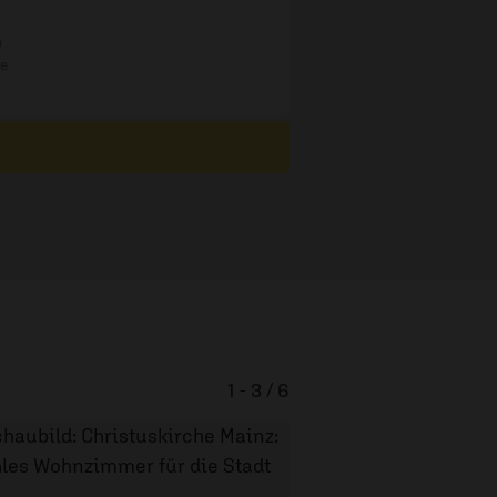
n
re
1 - 3 / 6