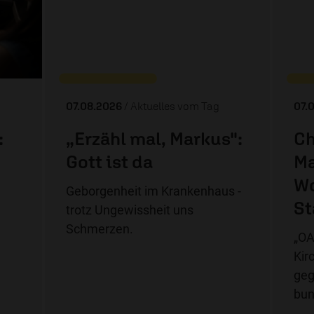
07.08.2026
/ Aktuelles vom Tag
07.
:
„Erzähl mal, Markus":
Ch
Gott ist da
Ma
Wo
Geborgenheit im Krankenhaus -
St
trotz Ungewissheit uns
Schmerzen.
„OA
Kir
geg
bu