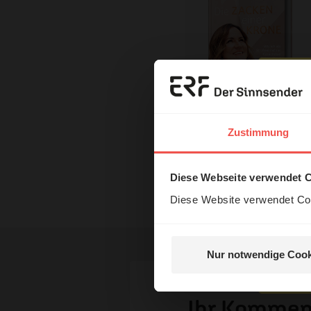
Erzä
Das 
Zustimmung
und H
Mit einer Bestellung in unser
Diese Webseite verwendet 
Nutzungsrechte
Diese Website verwendet Coo
Nur notwendige Cook
Nein, 
Ihr Kommen