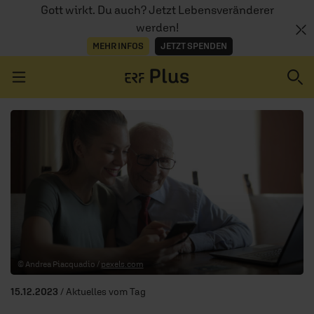
Gott wirkt. Du auch? Jetzt Lebensveränderer
werden!
MEHR INFOS
JETZT SPENDEN
Navigation überspringen
ERZÄHL MAL
AUDIOTHEK
PROGRAMM
MITMACHEN
© Andrea Piacquadio /
pexels.com
PODCASTS
15.12.2023
/ Aktuelles vom Tag
ÜBER