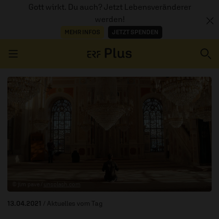
Gott wirkt. Du auch? Jetzt Lebensveränderer
werden!
MEHR INFOS
JETZT SPENDEN
Navigation überspringen
ERZÄHL MAL
AUDIOTHEK
PROGRAMM
MITMACHEN
© jim pave /
unsplash.com
PODCASTS
13.04.2021
/ Aktuelles vom Tag
ÜBER