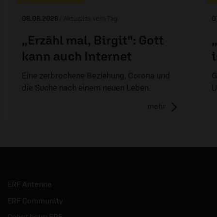
08.08.2026
/ Aktuelles vom Tag
0
„Erzähl mal, Birgit": Gott
kann auch Internet
Eine zerbrochene Beziehung, Corona und
G
die Suche nach einem neuen Leben.
U
mehr
ERF Antenne
ERF Community
Gebet beim ERF