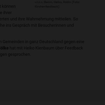
v.l.n.r.: Benni, Heiko, Robin (Foto:
rt können
Kirchenfeedback)
e ihrer
rten und ihre Wahrnehmung mitteilen. So
he ins Gespräch mit Besucherinnen und
en Gemeinden in ganz Deutschland gegen eine
Nölke
hat mit Heiko Kienbaum über Feedback
gen gesprochen.