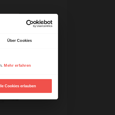
Über Cookies
en.
Mehr erfahren
lle Cookies erlauben