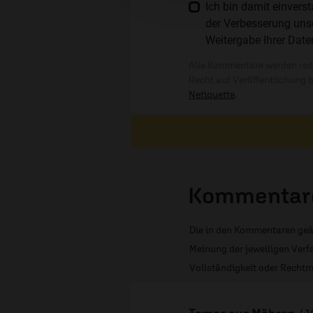
Ich bin damit einver
der Verbesserung unse
Weitergabe Ihrer Date
Alle Kommentare werden reda
Recht auf Veröffentlichung 
Netiquette
.
Kommentare
Die in den Kommentaren geä
Meinung der jeweiligen Verfa
Vollständigkeit oder Rechtm