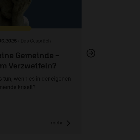
Keine Liebe o
06.2025
/ Das Gespräch
ine Gemeinde –
m Verzweifeln?
 tun, wenn es in der eigenen
einde kriselt?
mehr