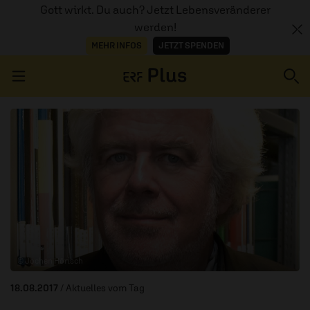
Gott wirkt. Du auch? Jetzt Lebensveränderer
werden!
MEHR INFOS
JETZT SPENDEN
Navigation überspringen
ERZÄHL MAL
AUDIOTHEK
PROGRAMM
MITMACHEN
© Jochen Hörisch
PODCASTS
18.08.2017
/ Aktuelles vom Tag
ÜBER