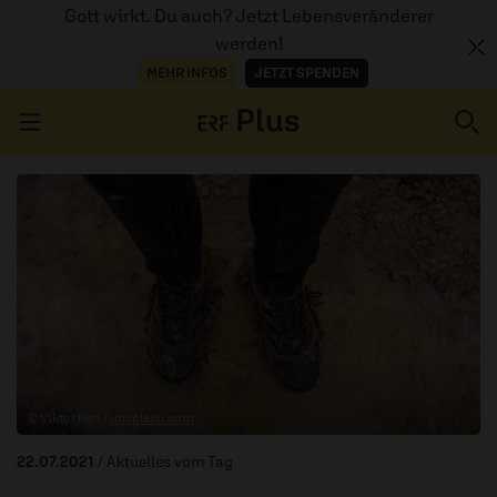
Gott wirkt. Du auch? Jetzt Lebensveränderer
werden!
MEHR INFOS
JETZT SPENDEN
Navigation überspringen
ERZÄHL MAL
AUDIOTHEK
PROGRAMM
MITMACHEN
© Viktor Keri /
unsplash.com
PODCASTS
22.07.2021
/ Aktuelles vom Tag
ÜBER