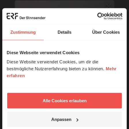
E-Mail:
Zustimmung
Details
Über Cookies
Die E-Mail-Adresse wird nicht veröffentlicht.
Kommentar:
Diese Webseite verwendet Cookies
© Ruth Schneider / ERF
Diese Website verwendet Cookies, um dir die
bestmögliche Nutzererfahrung bieten zu können.
Mehr
erfahren
Erzähl mal!
Meinen Kommentar nicht öffentlich teilen.
Ich bin damit einverstanden, dass meine Angaben
Das erleben unsere Hörerinnen und
anonymisiert erfasst und zum Zweck der
Hörer mit Gott ...
Alle Cookies erlauben
Verbesserung unseres Online-Angebots
ausgewertet werden. Es erfolgt keine Weitergabe
Ihrer Daten an Dritte. Näheres siehe
Anpassen
Datenschutzerklärung
.