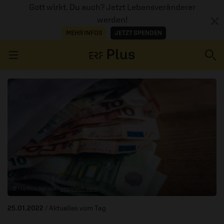
Gott wirkt. Du auch? Jetzt Lebensveränderer
werden!
MEHR INFOS
JETZT SPENDEN
Navigation überspringen
ERZÄHL MAL
AUDIOTHEK
PROGRAMM
MITMACHEN
© Markus Spiske /
unsplash.com
PODCASTS
25.01.2022
/ Aktuelles vom Tag
ÜBER