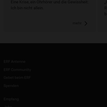
Eine Krise, ein Ohrhörer und die Gewissheit:
„
Ich bin nicht allein.
R
b
mehr
ERF Antenne
ERF Community
Gebet beim ERF
Spenden
Empfang
Jobs