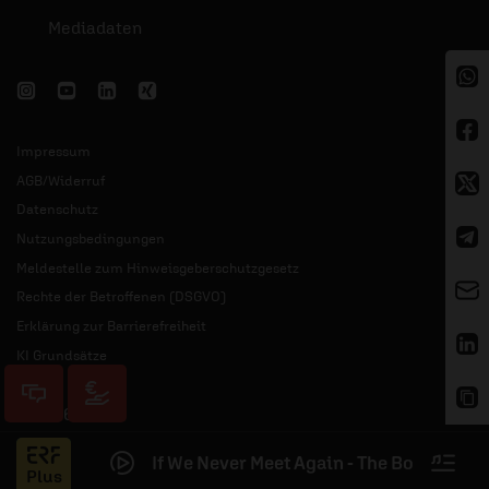
Mediadaten
Impressum
AGB/Widerruf
Datenschutz
Nutzungsbedingungen
Meldestelle zum Hinweisgeberschutzgesetz
Rechte der Betroffenen (DSGVO)
Erklärung zur Barrierefreiheit
KI Grundsätze
© 2026 ERF
If We Never Meet Again - The Booth Brot
Jess
Plus