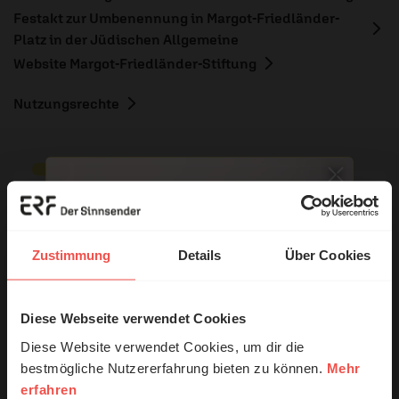
Festakt zur Umbenennung in Margot-Friedländer-
Platz in der Jüdischen Allgemeine
Website Margot-Friedländer-Stiftung
Nutzungsrechte
Ihr Kommentar
Zustimmung
Details
Über Cookies
Name:
Diese Webseite verwendet Cookies
© Ruth Schneider / ERF
Diese Website verwendet Cookies, um dir die
bestmögliche Nutzererfahrung bieten zu können.
Mehr
E-Mail:
erfahren
Erzähl mal!