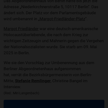
Das Abgeordnetenhaus von Berlin hatte bis jetzt die
Adresse „Niederkirchnerstraße 5, 10117 Berlin“. Das
ändert sich. Der Platz vor dem Parlamentsgebäude
wird umbenannt in „
Margot-Friedländer-Platz
“.
Margot Friedländer
war eine deutsch-amerikanische
Holocaustüberlebende, die nach dem Krieg zur
wichtigen Zeitzeugin und Mahnerin gegen die Vergehen
der Nationalsozialisten wurde. Sie starb am 09. Mai
2025 in Berlin.
Wie sie den Vorschlag zur Umbenennung aus dem
Berliner Abgeordnetenhaus aufgenommen
hat, verrät die Bezirksbürgermeisterin von Berlin-
Mitte,
Stefanie Remlinger
, Christine Bangel im
Interview.
(Red.: Miri Langenbach)