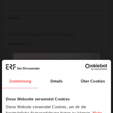
E-Mail:
Die E-Mail-Adresse wird nicht veröffentlicht.
Kommentar:
Meinen Kommentar nicht öffentlich teilen.
Ich bin damit einverstanden, dass meine Angaben
Zustimmung
Details
Über Cookies
anonymisiert erfasst und zum Zweck der
Verbesserung unseres Online-Angebots
ausgewertet werden. Es erfolgt keine Weitergabe
Diese Webseite verwendet Cookies
© Ruth Schneider / ERF
Ihrer Daten an Dritte. Näheres siehe
Diese Website verwendet Cookies, um dir die
Datenschutzerklärung
.
bestmögliche Nutzererfahrung bieten zu können.
Mehr