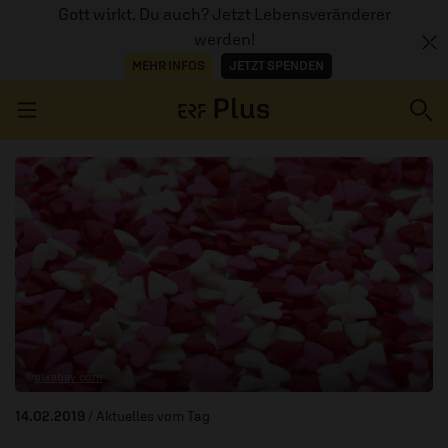
Gott wirkt. Du auch? Jetzt Lebensveränderer
werden!
MEHR INFOS
JETZT SPENDEN
Navigation überspringen
ERZÄHL MAL
AUDIOTHEK
PROGRAMM
MITMACHEN
©
pixabay.com
PODCASTS
14.02.2019
/ Aktuelles vom Tag
ÜBER