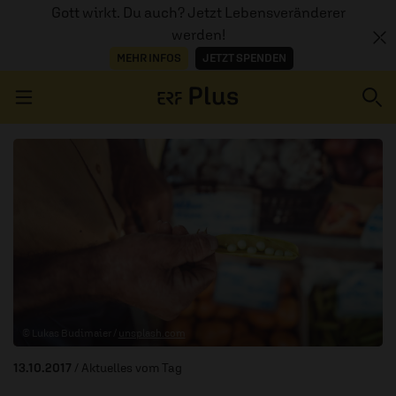
Gott wirkt. Du auch? Jetzt Lebensveränderer
werden!
MEHR INFOS
JETZT SPENDEN
Navigation überspringen
ERZÄHL MAL
AUDIOTHEK
PROGRAMM
MITMACHEN
© Lukas Budimaier /
unsplash.com
PODCASTS
13.10.2017
/ Aktuelles vom Tag
ÜBER