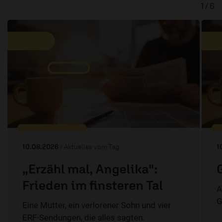
1 / 6
10.08.2026
/ Aktuelles vom Tag
1
„Erzähl mal, Angelika":
Frieden im finsteren Tal
A
G
Eine Mutter, ein verlorener Sohn und vier
ERF-Sendungen, die alles sagten.