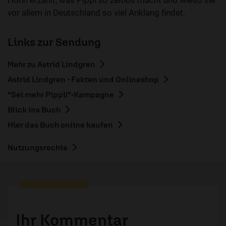
Höhn erzählt, was Pippi so zeitlos macht und wieso sie
vor allem in Deutschland so viel Anklang findet.
Links zur Sendung
Mehr zu Astrid Lindgren
Astrid Lindgren - Fakten und Onlineshop
"Sei mehr Pippi!"-Kampagne
Blick ins Buch
Hier das Buch online kaufen
Nutzungsrechte
Ihr Kommentar