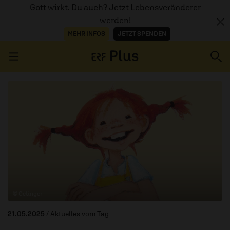
Gott wirkt. Du auch? Jetzt Lebensveränderer
werden!
MEHR INFOS
JETZT SPENDEN
Navigation überspringen
ERZÄHL MAL
AUDIOTHEK
PROGRAMM
MITMACHEN
© Oetinger
PODCASTS
21.05.2025
/ Aktuelles vom Tag
ÜBER